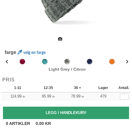
farge
velg en farge
Light Grey / Citron
PRIS
1-11
12-35
36 +
Lager
Antall.
114.99
95.99
78.99
479
kr
kr
kr
0
ARTIKLER
0.00
KR