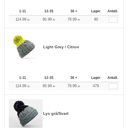
1-11
12-35
36 +
Lager
Antall.
114.99
95.99
78.99
90
kr
kr
kr
Light Grey / Citron
1-11
12-35
36 +
Lager
Antall.
114.99
95.99
78.99
479
kr
kr
kr
Lys grå/Svart