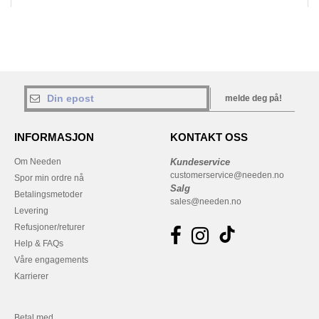
melde deg på!
INFORMASJON
KONTAKT OSS
Om Needen
Kundeservice
customerservice@needen.no
Spor min ordre nå
Salg
Betalingsmetoder
sales@needen.no
Levering
Refusjoner/returer
Help & FAQs
Våre engagements
Karrierer
Betal med