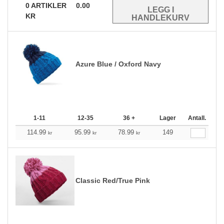
0
ARTIKLER
0.00
KR
Azure Blue / Oxford Navy
1-11
12-35
36 +
Lager
Antall.
114.99
95.99
78.99
149
kr
kr
kr
Classic Red/True Pink