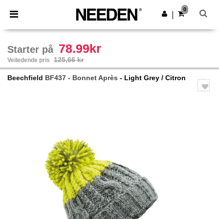
×
Needen-app
0
Last ned app
|
Bedre priser i appen!
78.99kr
Starter på
125,66 kr
Veiledende pris
Beechfield
BF437 - Bonnet Après
- Light Grey / Citron
Previous
Next