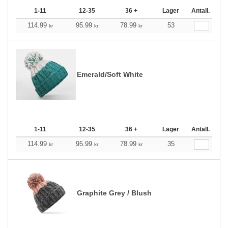
1-11
12-35
36 +
Lager
Antall.
114.99
95.99
78.99
53
kr
kr
kr
Emerald/Soft White
1-11
12-35
36 +
Lager
Antall.
114.99
95.99
78.99
35
kr
kr
kr
Graphite Grey / Blush