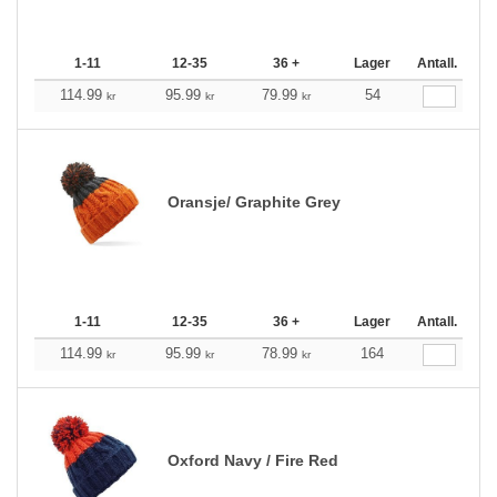
1-11
12-35
36 +
Lager
Antall.
114.99
95.99
79.99
54
kr
kr
kr
Oransje/ Graphite Grey
1-11
12-35
36 +
Lager
Antall.
114.99
95.99
78.99
164
kr
kr
kr
Oxford Navy / Fire Red