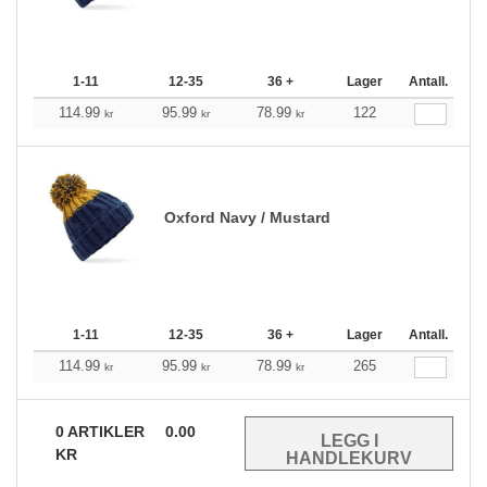
1-11
12-35
36 +
Lager
Antall.
114.99
95.99
78.99
122
kr
kr
kr
Oxford Navy / Mustard
1-11
12-35
36 +
Lager
Antall.
114.99
95.99
78.99
265
kr
kr
kr
0
ARTIKLER
0.00
KR