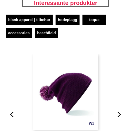
Interessante produkter
blank apparel | tilbehør
hodeplagg
toque
accessories
beechfield
W1