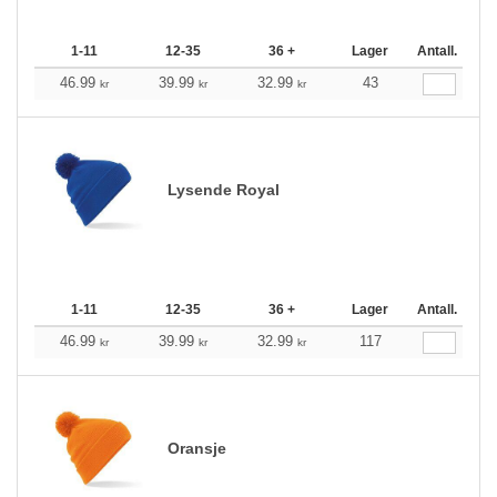
1-11
12-35
36 +
Lager
Antall.
46.99
39.99
32.99
43
kr
kr
kr
Lysende Royal
1-11
12-35
36 +
Lager
Antall.
46.99
39.99
32.99
117
kr
kr
kr
Oransje