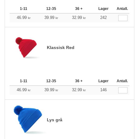
1-11
12-35
36 +
Lager
Antall.
46.99
39.99
32.99
242
kr
kr
kr
Klassisk Red
1-11
12-35
36 +
Lager
Antall.
46.99
39.99
32.99
146
kr
kr
kr
Lys grå