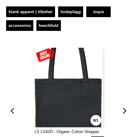
blank apparel | tilbehør
hodeplagg
toque
accessories
beechfield
W1
LS LS42O - Organic Cotton Shopper