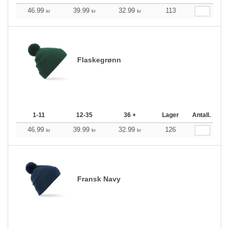
46.99
39.99
32.99
113
kr
kr
kr
Flaskegrønn
1-11
12-35
36 +
Lager
Antall.
46.99
39.99
32.99
126
kr
kr
kr
Fransk Navy