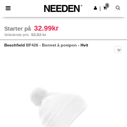
×
Needen-app
0
Last ned app
|
Bedre priser i appen!
32.99kr
Starter på
52,52 kr
Veiledende pris
Beechfield
BF426 - Bonnet à pompon
- Hvit
Previous
Next