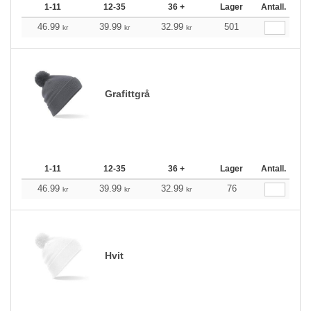
1-11
12-35
36 +
Lager
Antall.
46.99
39.99
32.99
501
kr
kr
kr
Grafittgrå
1-11
12-35
36 +
Lager
Antall.
46.99
39.99
32.99
76
kr
kr
kr
Hvit