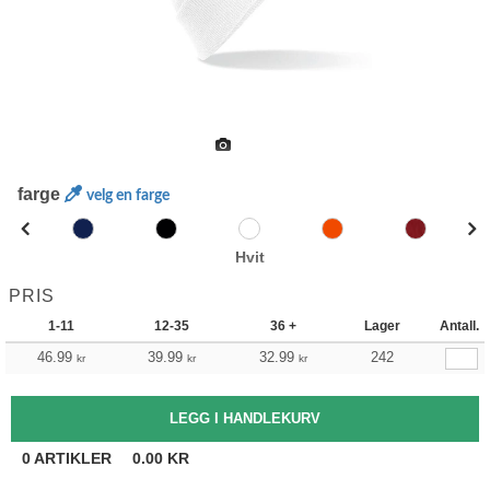
farge
velg en farge
Hvit
PRIS
1-11
12-35
36 +
Lager
Antall.
46.99
39.99
32.99
242
kr
kr
kr
0
ARTIKLER
0.00
KR