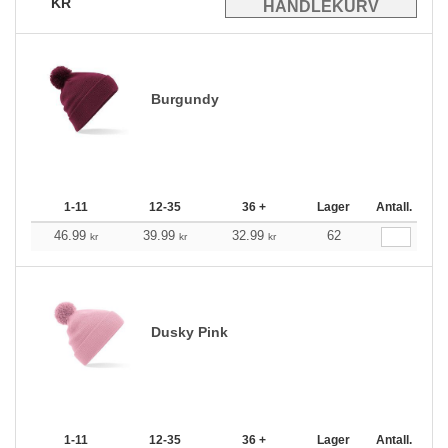
KR
Burgundy
1-11
12-35
36 +
Lager
Antall.
46.99
39.99
32.99
62
kr
kr
kr
Dusky Pink
1-11
12-35
36 +
Lager
Antall.