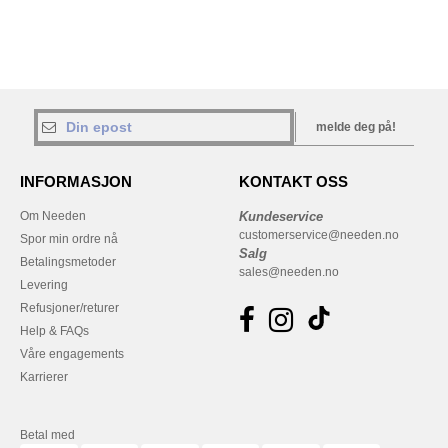
melde deg på!
INFORMASJON
KONTAKT OSS
Om Needen
Kundeservice
customerservice@needen.no
Spor min ordre nå
Salg
Betalingsmetoder
sales@needen.no
Levering
Refusjoner/returer
Help & FAQs
Våre engagements
Karrierer
Betal med