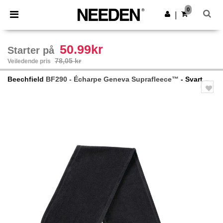
×
Needen-app
0
Last ned app
|
Bedre priser i appen!
50.99kr
Starter på
78,05 kr
Veiledende pris
Beechfield
BF290 - Écharpe Geneva Suprafleece™
- Svart
Previous
Next