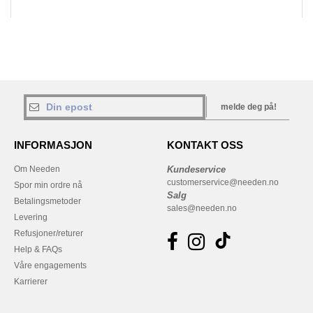
melde deg på!
INFORMASJON
KONTAKT OSS
Om Needen
Kundeservice
customerservice@needen.no
Spor min ordre nå
Salg
Betalingsmetoder
sales@needen.no
Levering
Refusjoner/returer
Help & FAQs
Våre engagements
Karrierer