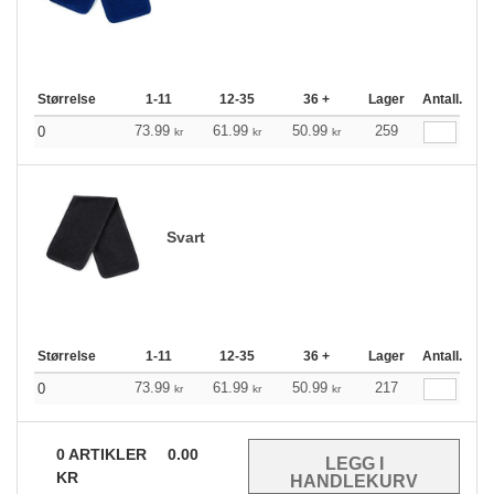
Størrelse
1-11
12-35
36 +
Lager
Antall.
73.99
61.99
50.99
259
0
kr
kr
kr
Svart
Størrelse
1-11
12-35
36 +
Lager
Antall.
73.99
61.99
50.99
217
0
kr
kr
kr
0
ARTIKLER
0.00
KR