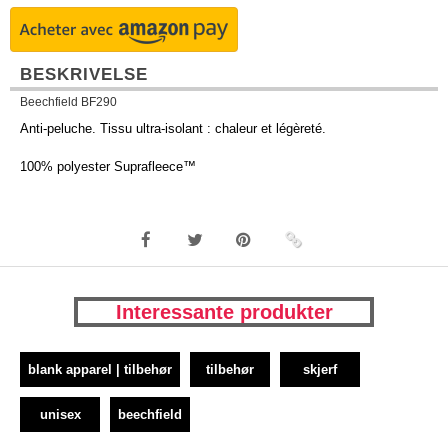
BESKRIVELSE
Beechfield BF290
Anti-peluche. Tissu ultra-isolant : chaleur et légèreté.
100% polyester Suprafleece™
Interessante produkter
blank apparel | tilbehør
tilbehør
skjerf
unisex
beechfield