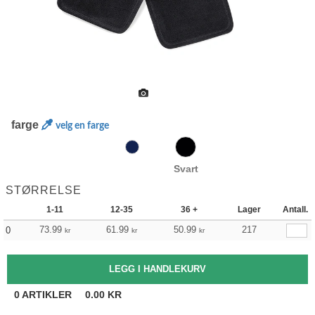
farge
velg en farge
Svart
STØRRELSE
1-11
12-35
36 +
Lager
Antall.
73.99
61.99
50.99
217
0
kr
kr
kr
0
ARTIKLER
0.00
KR