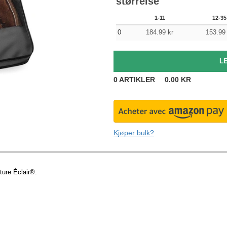
størrelse
1-11
12-35
0
184.99
kr
153.99
0
ARTIKLER
0.00
KR
Kjøper bulk?
ture Éclair®.