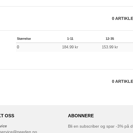
0
ARTIKL
Størrelse
1-11
12-35
0
184.99
kr
153.99
kr
0
ARTIKL
T OSS
ABONNERE
vice
Bli en subscriber og spar -3% på di
service@needen.no