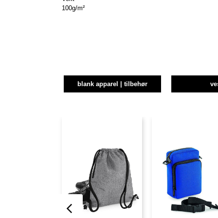
100g/m²
blank apparel | tilbehør
ve