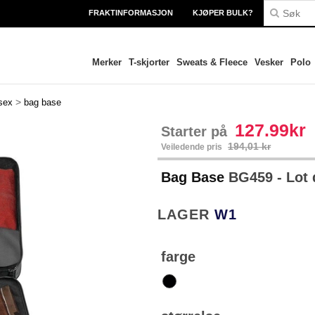
FRAKTINFORMASJON
KJØPER BULK?
Merker
T-skjorter
Sweats & Fleece
Vesker
Polo
>
sex
bag base
127.99kr
Starter på
194,01 kr
Veiledende pris
Bag Base
BG459 - Lot 
LAGER
W1
farge