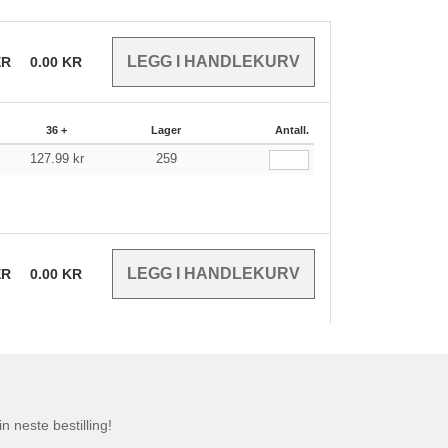
ER
0.00
KR
36 +
Lager
Antall.
127.99
kr
259
ER
0.00
KR
n neste bestilling!