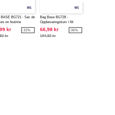
W1
W1
BASE BG721 - Sac de
Bag Base BG728 -
BAG BASE BG761
ses en feutrine
Oppbevaringskurv i filt
BOUTIQUE OPEN
MINI ACCESSOR
99 kr
66,98 kr
99,99 kr
-33%
-36%
92 kr
104,92 kr