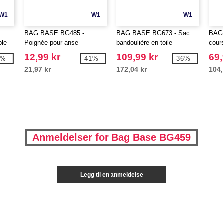
W1
W1
W1
BAG BASE BG485 -
BAG BASE BG673 - Sac
BAG 
ble
Poignée pour anse
bandoulière en toile
cour
12,99 kr
109,99 kr
69,
4%
-41%
-36%
21,97 kr
172,04 kr
104,
Anmeldelser for Bag Base BG459
Legg til en anmeldelse