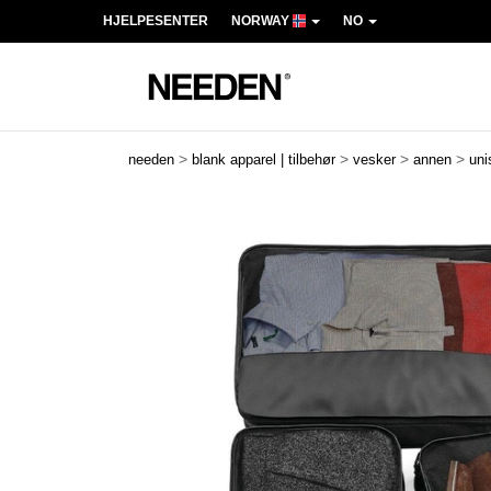
HJELPESENTER
NORWAY
NO
>
>
>
>
needen
blank apparel | tilbehør
vesker
annen
uni
Previous
Next