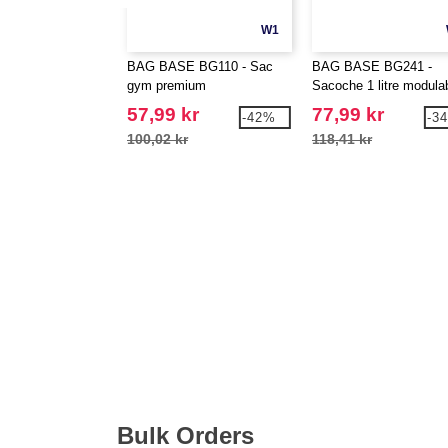
W1
BAG BASE BG110 - Sac
BAG BASE BG241 -
gym premium
Sacoche 1 litre modula
57,99 kr
77,99 kr
-42%
-3
100,02 kr
118,41 kr
Bulk Orders