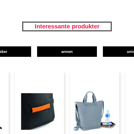
Interessante produkter
sker
annen
uni