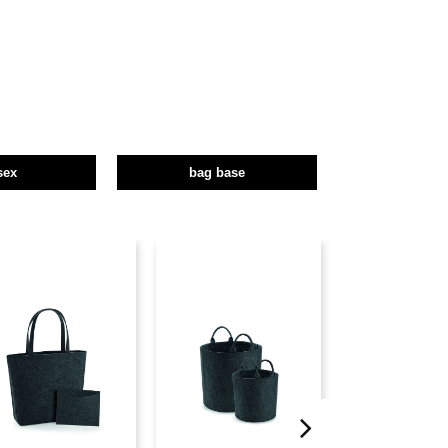
sex
bag base