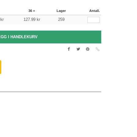
36 +
Lager
Antall.
kr
127.99
kr
259