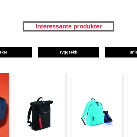
Interessante produkter
sker
ryggsekk
uni