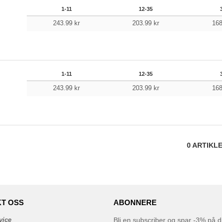
1-11
12-35
243.99
kr
203.99
kr
16
1-11
12-35
243.99
kr
203.99
kr
16
0
ARTIKL
T OSS
ABONNERE
vice
Bli en subscriber og spar -3% på di