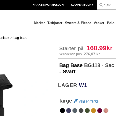
FRAKTINFORMASJON
KJØPER BULK?
Merker
T-skjorter
Sweats & Fleece
Vesker
Polo
>
unisex
bag base
168.99kr
Starter på
276,97 kr
Veiledende pris
Bag Base
BG118 - Sac 
- Svart
LAGER
W1
farge
velg en farge