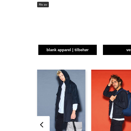
Riv av
blank apparel | tilbehør
ve