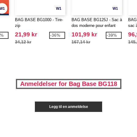
W1
W1
W1
BAG BASE BG1000 - Tire-
BAG BASE BG125J - Sac à
BAG 
zip
dos moderne pour enfant
sac 
21,99 kr
101,99 kr
96,
9%
-36%
-39%
34,12 kr
167,14 kr
145,
Anmeldelser for Bag Base BG118
Legg til en anmeldelse