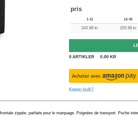
pris
1-11
12-35
243.99
kr
203.99
kr
0
ARTIKLER
0.00
KR
Kjøper bulk?
rontale zippée, parfaite pour le marquage. Poignées de transport. Poche int