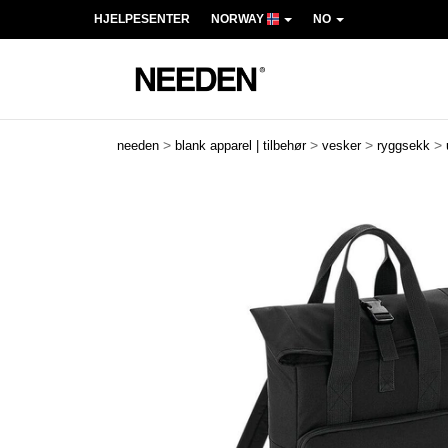
HJELPESENTER
NORWAY
NO
>
>
>
>
needen
blank apparel | tilbehør
vesker
ryggsekk
Previous
Next