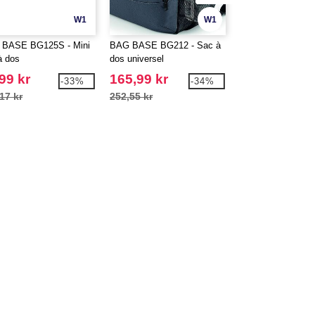
W1
W1
BASE BG125S - Mini
BAG BASE BG212 - Sac à
BAG BASE BG240
à dos
dos universel
dos 20 litres modu
99 kr
165,99 kr
113,99 kr
-33%
-34%
17 kr
252,55 kr
239,17 kr