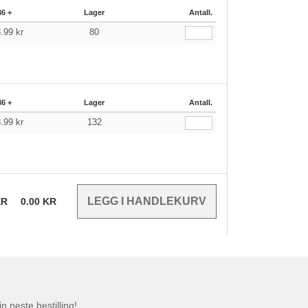
36 +
Lager
Antall.
8.99
kr
80
36 +
Lager
Antall.
8.99
kr
132
ER
0.00
KR
n neste bestilling!