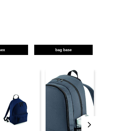
sex
bag base