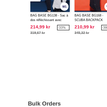
W1
BAG BASE BG138 - Sac à
BAG BASE BG168 -
dos réfléchissant avec
SCUBA BACKPACK
fermeture enroulable
214,99 kr
210,99 kr
-33%
-3
319,67 kr
345,32 kr
Bulk Orders