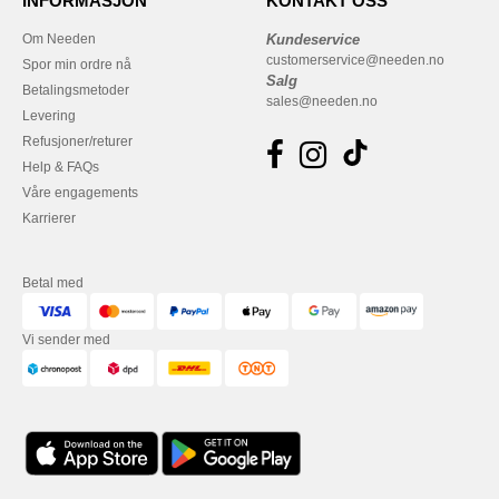
INFORMASJON
KONTAKT OSS
Om Needen
Kundeservice
customerservice@needen.no
Spor min ordre nå
Salg
Betalingsmetoder
sales@needen.no
Levering
Refusjoner/returer
Help & FAQs
Våre engagements
Karrierer
Betal med
Vi sender med