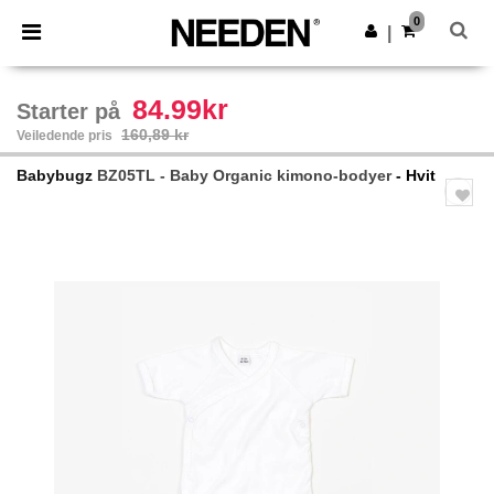
×
Needen-app
0
Last ned app
|
Bedre priser i appen!
84.99kr
Starter på
160,89 kr
Veiledende pris
Babybugz
BZ05TL - Baby Organic kimono-bodyer
- Hvit
Previous
Next