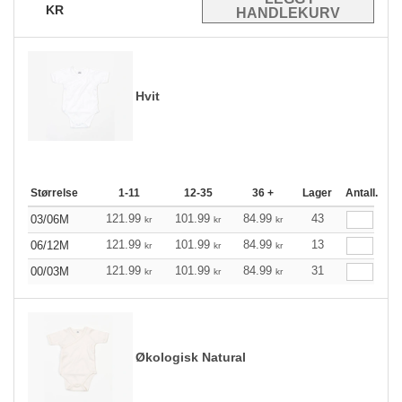
KR
Hvit
Størrelse
1-11
12-35
36 +
Lager
Antall.
121.99
101.99
84.99
43
03/06M
kr
kr
kr
121.99
101.99
84.99
13
06/12M
kr
kr
kr
121.99
101.99
84.99
31
00/03M
kr
kr
kr
Økologisk Natural