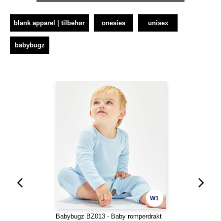
blank apparel | tilbehør
onesies
unisex
babybugz
W1
Babybugz BZ013 - Baby romperdrakt