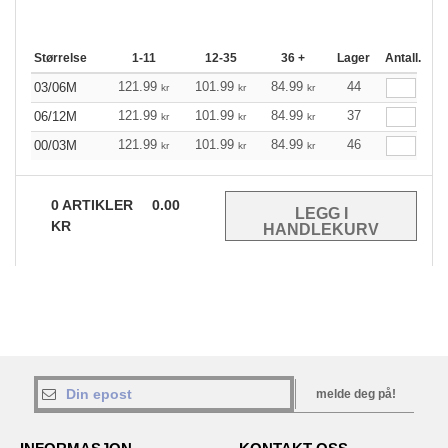
Størrelse
1-11
12-35
36 +
Lager
Antall.
121.99
101.99
84.99
44
03/06M
kr
kr
kr
121.99
101.99
84.99
37
06/12M
kr
kr
kr
121.99
101.99
84.99
46
00/03M
kr
kr
kr
0
ARTIKLER
0.00
KR
melde deg på!