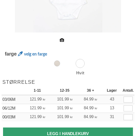
farge
velg en farge
Hvit
STØRRELSE
1-11
12-35
36 +
Lager
Antall.
121.99
101.99
84.99
43
03/06M
kr
kr
kr
121.99
101.99
84.99
13
06/12M
kr
kr
kr
121.99
101.99
84.99
31
00/03M
kr
kr
kr