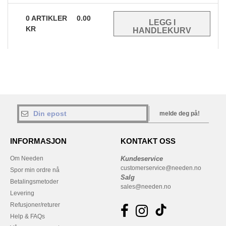
0
ARTIKLER
0.00
KR
melde deg på!
INFORMASJON
KONTAKT OSS
Om Needen
Kundeservice
customerservice@needen.no
Spor min ordre nå
Salg
Betalingsmetoder
sales@needen.no
Levering
Refusjoner/returer
Help & FAQs