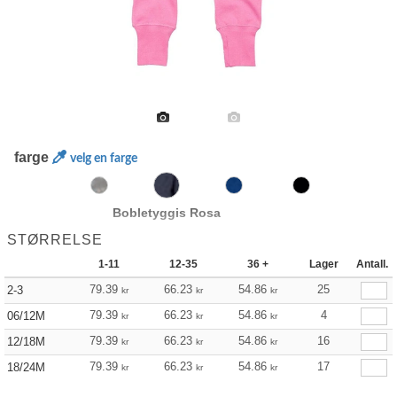
farge
velg en farge
Bobletyggis Rosa
STØRRELSE
1-11
12-35
36 +
Lager
Antall.
79.39
66.23
54.86
25
2-3
kr
kr
kr
79.39
66.23
54.86
4
06/12M
kr
kr
kr
79.39
66.23
54.86
16
12/18M
kr
kr
kr
79.39
66.23
54.86
17
18/24M
kr
kr
kr