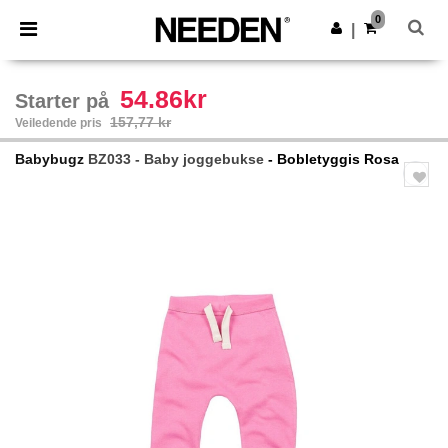
×
Needen-app
0
Last ned app
|
Bedre priser i appen!
54.86kr
Starter på
157,77 kr
Veiledende pris
Babybugz
BZ033 - Baby joggebukse
- Bobletyggis Rosa
Previous
Next