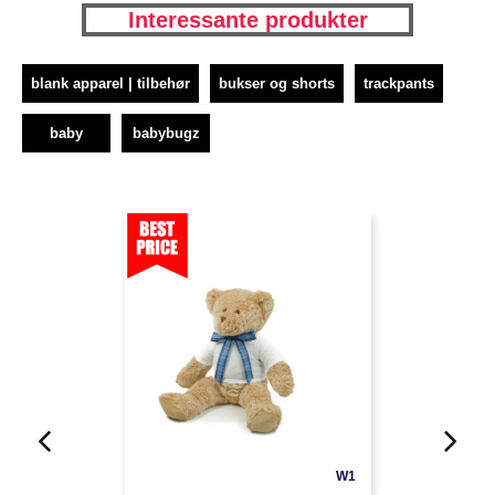
Interessante produkter
blank apparel | tilbehør
bukser og shorts
trackpants
baby
babybugz
W1