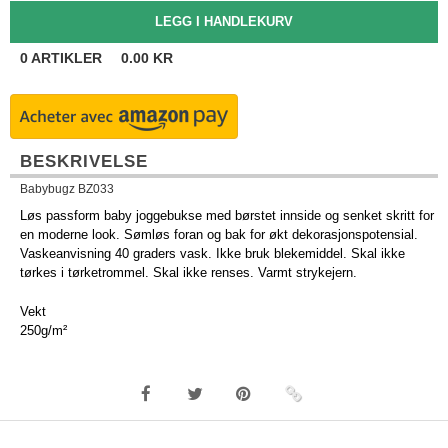
0
ARTIKLER
0.00
KR
BESKRIVELSE
Babybugz BZ033
Løs passform baby joggebukse med børstet innside og senket skritt for
en moderne look. Sømløs foran og bak for økt dekorasjonspotensial.
Vaskeanvisning 40 graders vask. Ikke bruk blekemiddel. Skal ikke
tørkes i tørketrommel. Skal ikke renses. Varmt strykejern.
Vekt
250g/m²