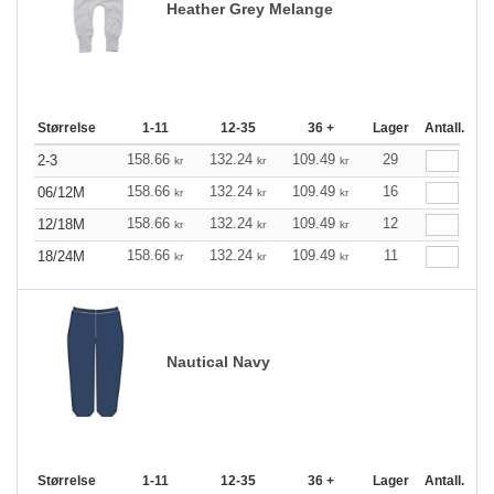
Heather Grey Melange
Størrelse
1-11
12-35
36 +
Lager
Antall.
158.66
132.24
109.49
29
2-3
kr
kr
kr
158.66
132.24
109.49
16
06/12M
kr
kr
kr
158.66
132.24
109.49
12
12/18M
kr
kr
kr
158.66
132.24
109.49
11
18/24M
kr
kr
kr
Nautical Navy
Størrelse
1-11
12-35
36 +
Lager
Antall.