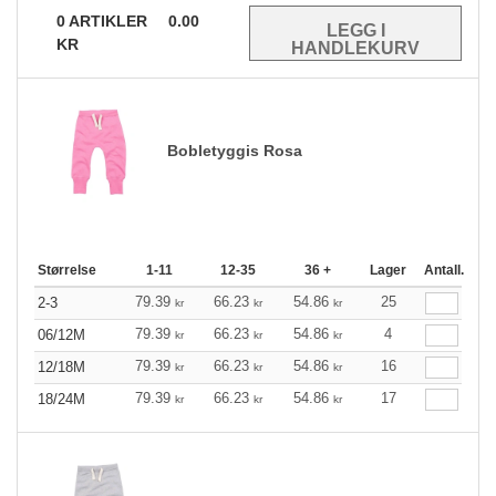
0
ARTIKLER
0.00
KR
Bobletyggis Rosa
Størrelse
1-11
12-35
36 +
Lager
Antall.
79.39
66.23
54.86
25
2-3
kr
kr
kr
79.39
66.23
54.86
4
06/12M
kr
kr
kr
79.39
66.23
54.86
16
12/18M
kr
kr
kr
79.39
66.23
54.86
17
18/24M
kr
kr
kr