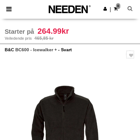
×
Needen-app
0
Last ned app
|
Bedre priser i appen!
264.99kr
Starter på
465,85 kr
Veiledende pris
B&C
BC600 - Icewalker +
- Svart
Previous
Next