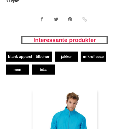
300g/m²
Interessante produkter
blank apparel | tilbehør
jakker
mikrofleece
men
b&c