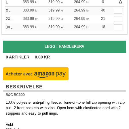
383.99
319.99
264.99
0
L
kr
kr
kr
383.99
319.99
264.99
40
XL
kr
kr
kr
383.99
319.99
264.99
21
2XL
kr
kr
kr
383.99
319.99
264.99
18
3XL
kr
kr
kr
0
ARTIKLER
0.00
KR
BESKRIVELSE
B&C BC600
100% polyester anti-pilling fleece. Tone-on-tone full zip opening with zip
pull. 2 front pockets with zips. Open hem with elasticated cord with 2
stoppers and easy to pull rings.
Vekt