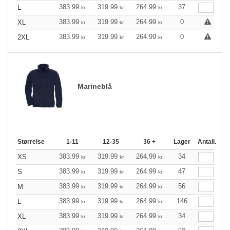
383.99
319.99
264.99
37
L
kr
kr
kr
383.99
319.99
264.99
0
XL
kr
kr
kr
383.99
319.99
264.99
0
2XL
kr
kr
kr
Marineblå
Størrelse
1-11
12-35
36 +
Lager
Antall.
383.99
319.99
264.99
34
XS
kr
kr
kr
383.99
319.99
264.99
47
S
kr
kr
kr
383.99
319.99
264.99
56
M
kr
kr
kr
383.99
319.99
264.99
146
L
kr
kr
kr
383.99
319.99
264.99
34
XL
kr
kr
kr