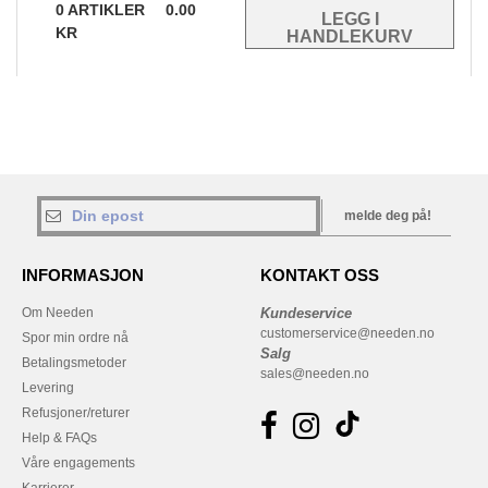
0
ARTIKLER
0.00
KR
melde deg på!
INFORMASJON
KONTAKT OSS
Om Needen
Kundeservice
customerservice@needen.no
Spor min ordre nå
Salg
Betalingsmetoder
sales@needen.no
Levering
Refusjoner/returer
Help & FAQs
Våre engagements