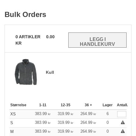
Bulk Orders
0
ARTIKLER
0.00
KR
Kull
Størrelse
1-11
12-35
36 +
Lager
Antall.
383.99
319.99
264.99
6
XS
kr
kr
kr
383.99
319.99
264.99
0
S
kr
kr
kr
383.99
319.99
264.99
0
M
kr
kr
kr