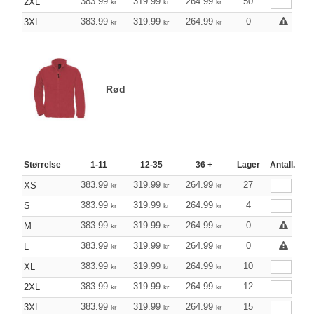
383.99
319.99
264.99
50
2XL
kr
kr
kr
383.99
319.99
264.99
0
3XL
kr
kr
kr
Rød
Størrelse
1-11
12-35
36 +
Lager
Antall.
383.99
319.99
264.99
27
XS
kr
kr
kr
383.99
319.99
264.99
4
S
kr
kr
kr
383.99
319.99
264.99
0
M
kr
kr
kr
383.99
319.99
264.99
0
L
kr
kr
kr
383.99
319.99
264.99
10
XL
kr
kr
kr
383.99
319.99
264.99
12
2XL
kr
kr
kr
383.99
319.99
264.99
15
3XL
kr
kr
kr