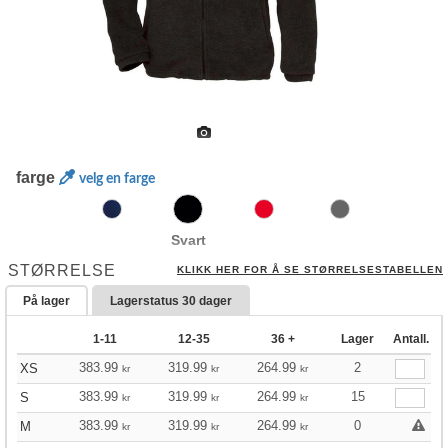
farge
velg en farge
Svart
STØRRELSE
KLIKK HER FOR Å SE STØRRELSESTABELLEN
På lager
Lagerstatus
30 dager
1-11
12-35
36 +
Lager
Antall.
383.99
319.99
264.99
2
XS
kr
kr
kr
383.99
319.99
264.99
15
S
kr
kr
kr
383.99
319.99
264.99
0
M
kr
kr
kr