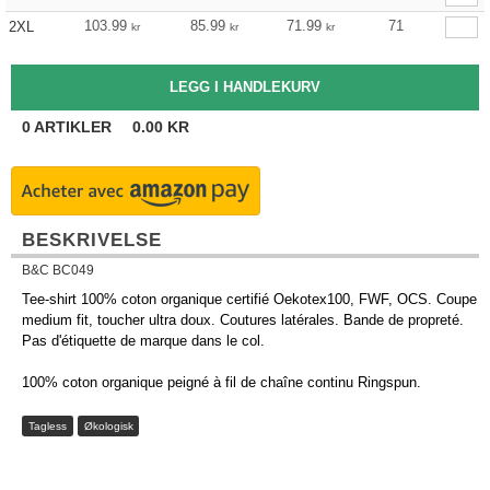
103.99
85.99
71.99
71
2XL
kr
kr
kr
0
ARTIKLER
0.00
KR
BESKRIVELSE
B&C BC049
Tee-shirt 100% coton organique certifié Oekotex100, FWF, OCS. Coupe
medium fit, toucher ultra doux. Coutures latérales. Bande de propreté.
Pas d'étiquette de marque dans le col.
100% coton organique peigné à fil de chaîne continu Ringspun.
Tagless
Økologisk