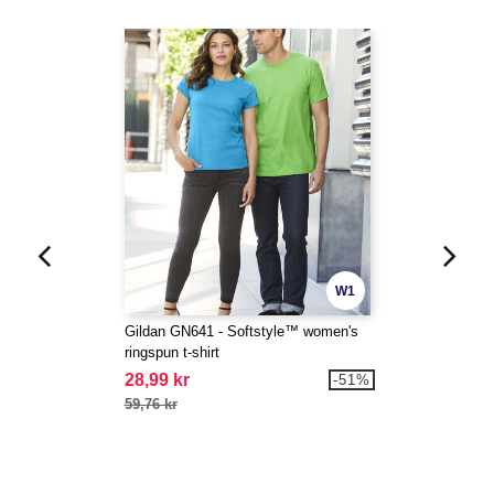
W1
Gildan GN641 - Softstyle™ women's
ringspun t-shirt
28,99 kr
-51%
59,76 kr