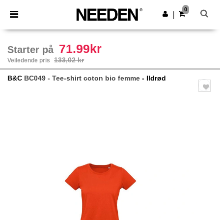
×
Needen-app
0
Last ned app
|
Bedre priser i appen!
71.99kr
Starter på
133,02 kr
Veiledende pris
B&C
BC049 - Tee-shirt coton bio femme
- Ildrød
Previous
Next