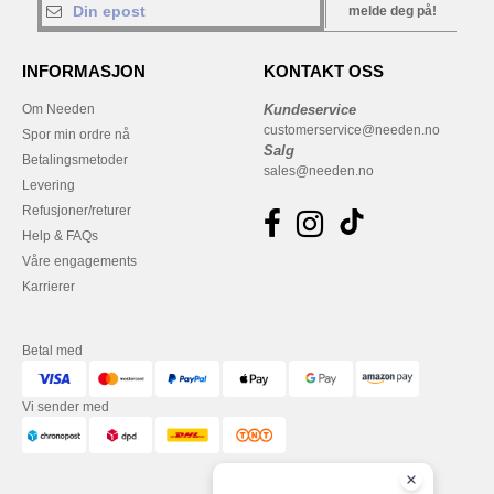
melde deg på!
INFORMASJON
KONTAKT OSS
Om Needen
Kundeservice
customerservice@needen.no
Spor min ordre nå
Salg
Betalingsmetoder
sales@needen.no
Levering
Refusjoner/returer
Help & FAQs
Våre engagements
Karrierer
Betal med
Vi sender med