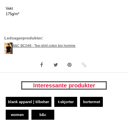
Vekt
175g/m²
Ledsagerprodukter:
B&C BC048 - Tee-shirt coton bio homme
Interessante produkter
blank apparel | tilbehør
t-skjorter
kortermet
women
b&c