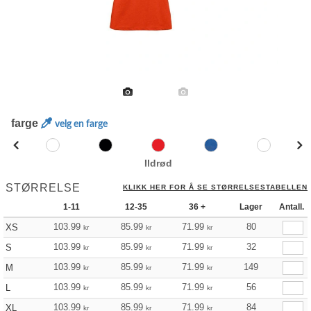
farge
velg en farge
Ildrød
STØRRELSE
KLIKK HER FOR Å SE STØRRELSESTABELLEN
1-11
12-35
36 +
Lager
Antall.
103.99
85.99
71.99
80
XS
kr
kr
kr
103.99
85.99
71.99
32
S
kr
kr
kr
103.99
85.99
71.99
149
M
kr
kr
kr
103.99
85.99
71.99
56
L
kr
kr
kr
103.99
85.99
71.99
84
XL
kr
kr
kr