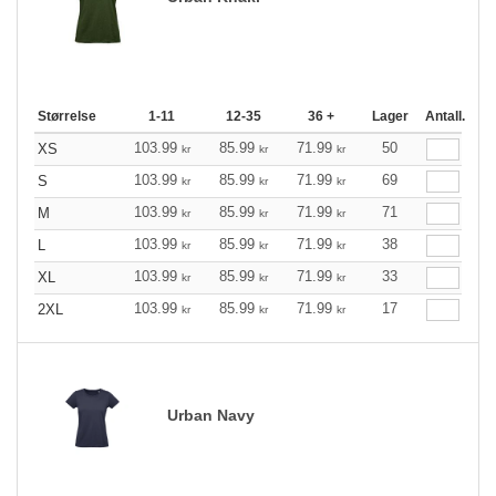
Størrelse
1-11
12-35
36 +
Lager
Antall.
103.99
85.99
71.99
50
XS
kr
kr
kr
103.99
85.99
71.99
69
S
kr
kr
kr
103.99
85.99
71.99
71
M
kr
kr
kr
103.99
85.99
71.99
38
L
kr
kr
kr
103.99
85.99
71.99
33
XL
kr
kr
kr
103.99
85.99
71.99
17
2XL
kr
kr
kr
Urban Navy