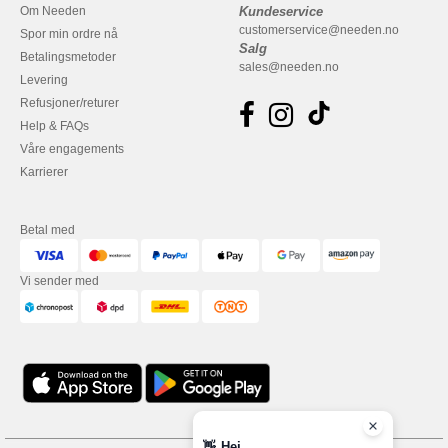
Om Needen
Kundeservice
customerservice@needen.no
Spor min ordre nå
Salg
Betalingsmetoder
sales@needen.no
Levering
Refusjoner/returer
Help & FAQs
Våre engagements
Karrierer
Betal med
Vi sender med
👋
Hei