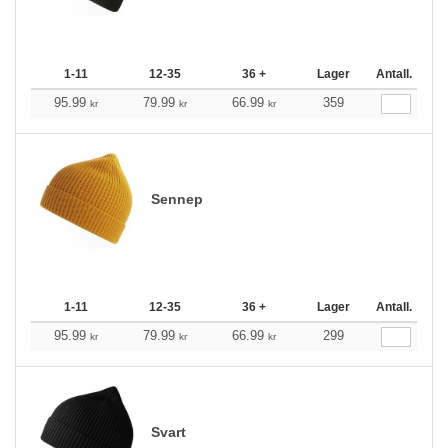
1-11
12-35
36 +
Lager
Antall.
95.99
79.99
66.99
359
kr
kr
kr
Sennep
1-11
12-35
36 +
Lager
Antall.
95.99
79.99
66.99
299
kr
kr
kr
Svart