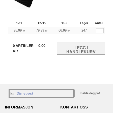
1-11
12-35
36 +
Lager
Antall.
95.99
79.99
66.99
247
kr
kr
kr
0
ARTIKLER
0.00
KR
melde deg på!
INFORMASJON
KONTAKT OSS