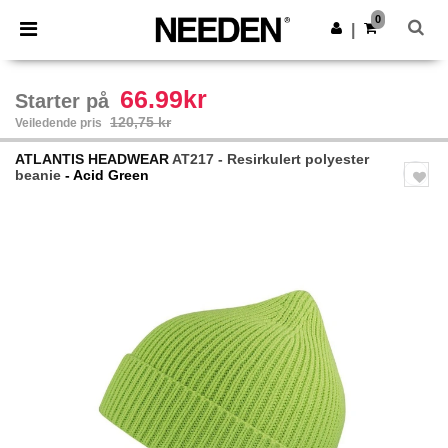
×
Needen-app
0
Last ned app
|
Bedre priser i appen!
66.99kr
Starter på
120,75 kr
Veiledende pris
ATLANTIS HEADWEAR
AT217 - Resirkulert polyester
beanie
- Acid Green
Previous
Next