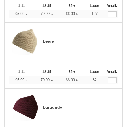
1-11
12-35
36 +
Lager
Antall.
95.99
79.99
66.99
127
kr
kr
kr
Beige
1-11
12-35
36 +
Lager
Antall.
95.99
79.99
66.99
82
kr
kr
kr
Burgundy