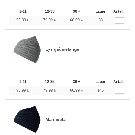
1-11
12-35
36 +
Lager
Antall.
95.99
79.99
66.99
33
kr
kr
kr
Lys grå melange
1-11
12-35
36 +
Lager
Antall.
95.99
79.99
66.99
145
kr
kr
kr
Marineblå