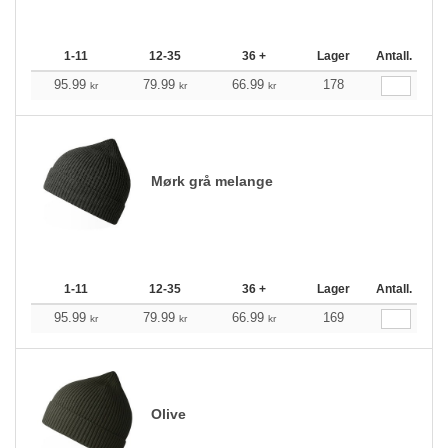
1-11
12-35
36 +
Lager
Antall.
95.99
79.99
66.99
178
kr
kr
kr
Mørk grå melange
1-11
12-35
36 +
Lager
Antall.
95.99
79.99
66.99
169
kr
kr
kr
Olive