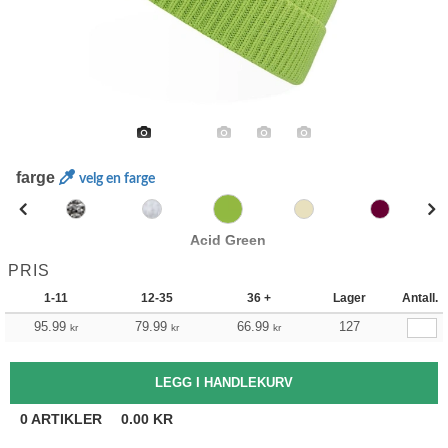
farge
velg en farge
Acid Green
PRIS
1-11
12-35
36 +
Lager
Antall.
95.99
79.99
66.99
127
kr
kr
kr
0
ARTIKLER
0.00
KR