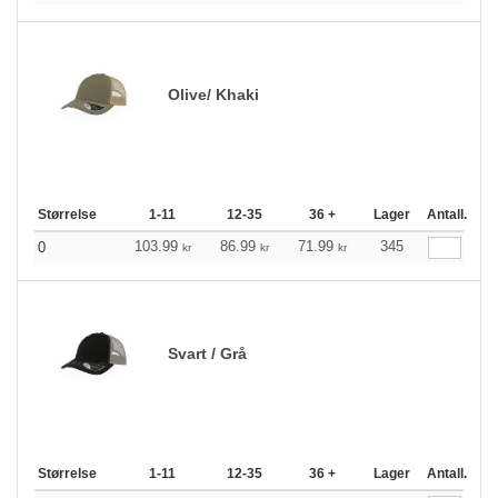
Olive/ Khaki
Størrelse
1-11
12-35
36 +
Lager
Antall.
103.99
86.99
71.99
345
0
kr
kr
kr
Svart / Grå
Størrelse
1-11
12-35
36 +
Lager
Antall.