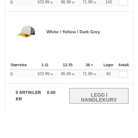
103.99
86.99
71.99
143
0
kr
kr
kr
White / Yellow / Dark Grey
Størrelse
1-11
12-35
36 +
Lager
Antall.
103.99
86.99
71.99
60
0
kr
kr
kr
0
ARTIKLER
0.00
KR