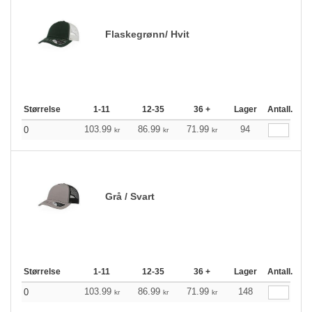
Flaskegrønn/ Hvit
Størrelse
1-11
12-35
36 +
Lager
Antall.
103.99
86.99
71.99
94
0
kr
kr
kr
Grå / Svart
Størrelse
1-11
12-35
36 +
Lager
Antall.
103.99
86.99
71.99
148
0
kr
kr
kr