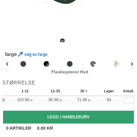
farge
velg en farge
Flaskegrønn/ Hvit
STØRRELSE
1-11
12-35
36 +
Lager
Antall.
103.99
86.99
71.99
94
0
kr
kr
kr
0
ARTIKLER
0.00
KR