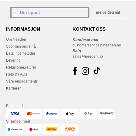
melde deg på!
INFORMASJON
KONTAKT OSS
Om Needen
Kundeservice
customerservice@needen.no
Spor min ordre nå
Salg
Betalingsmetoder
sales@needen.no
Levering
Refusjoner/returer
Help & FAQs
Våre engagements
Karrierer
Betal med
Vi sender med