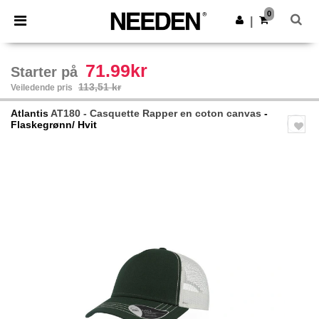
×
Needen-app
0
Last ned app
|
Bedre priser i appen!
71.99kr
Starter på
113,51 kr
Veiledende pris
Atlantis
AT180 - Casquette Rapper en coton canvas
-
Flaskegrønn/ Hvit
Previous
Next