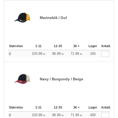
Marineblå / Gul
Størrelse
1-11
12-35
36 +
Lager
Antall.
103.99
86.99
71.99
165
0
kr
kr
kr
Navy / Burgundy / Beige
Størrelse
1-11
12-35
36 +
Lager
Antall.
103.99
86.99
71.99
400
0
kr
kr
kr