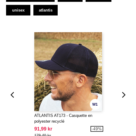
unisex
atlantis
W1
ATLANTIS AT173 - Casquette en
polyester recyclé
91,99 kr
-49%
179,40 kr