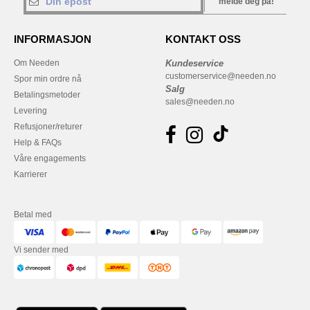
melde deg på!
INFORMASJON
KONTAKT OSS
Om Needen
Kundeservice
customerservice@needen.no
Spor min ordre nå
Salg
Betalingsmetoder
sales@needen.no
Levering
Refusjoner/returer
Help & FAQs
Våre engagements
Karrierer
Betal med
Vi sender med