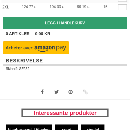
124.77
104.03
86.19
15
2XL
kr
kr
kr
0
ARTIKLER
0.00
KR
BESKRIVELSE
Skinnifit SF232
Interessante produkter
blank apparel | tilbehør
sport
singlet