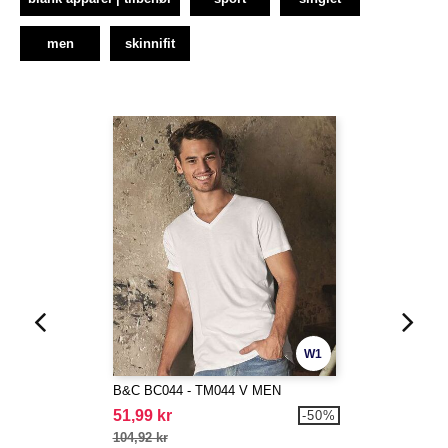
men
skinnifit
W1
B&C BC044 - TM044 V MEN
51,99 kr
-50%
104,92 kr