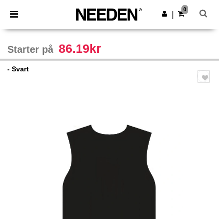
×
Needen-app
0
Last ned app
|
Bedre priser i appen!
86.19kr
Starter på
- Svart
Previous
Next