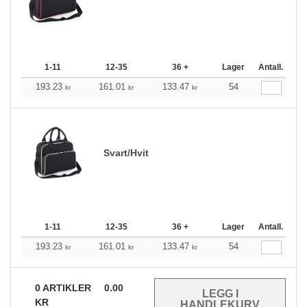
1-11
12-35
36 +
Lager
Antall.
193.23
161.01
133.47
54
kr
kr
kr
Svart/Hvit
1-11
12-35
36 +
Lager
Antall.
193.23
161.01
133.47
54
kr
kr
kr
0
ARTIKLER
0.00
KR