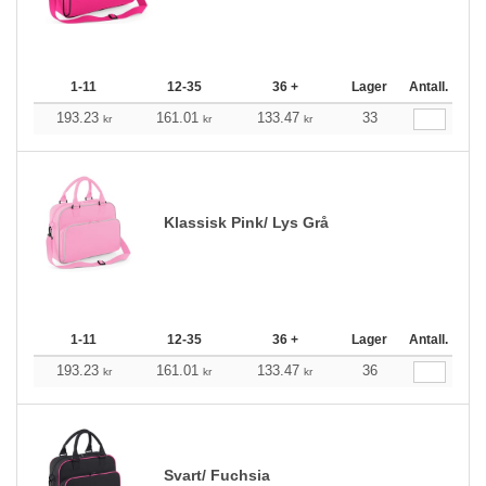
1-11
12-35
36 +
Lager
Antall.
193.23
161.01
133.47
33
kr
kr
kr
Klassisk Pink/ Lys Grå
1-11
12-35
36 +
Lager
Antall.
193.23
161.01
133.47
36
kr
kr
kr
Svart/ Fuchsia