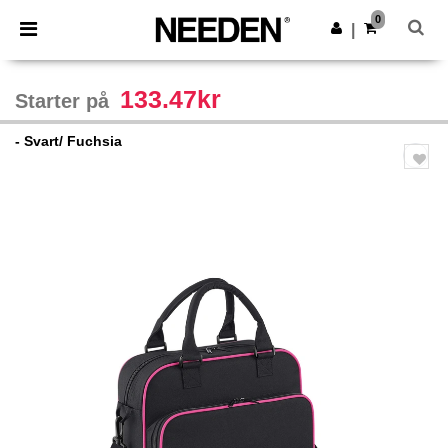
×
Needen-app
0
Last ned app
|
Bedre priser i appen!
133.47kr
Starter på
- Svart/ Fuchsia
Previous
Next