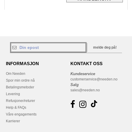
melde deg på!
INFORMASJON
KONTAKT OSS
Om Needen
Kundeservice
customerservice@needen.no
Spor min ordre nå
Salg
Betalingsmetoder
sales@needen.no
Levering
Refusjoner/returer
Help & FAQs
Våre engagements
Karrierer