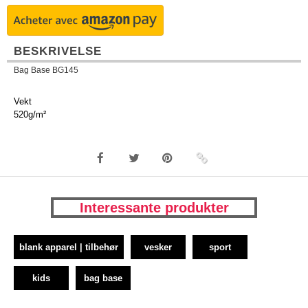
BESKRIVELSE
Bag Base BG145
Vekt
520g/m²
Interessante produkter
blank apparel | tilbehør
vesker
sport
kids
bag base