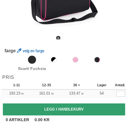
farge
velg en farge
Svart/ Fuchsia
PRIS
1-11
12-35
36 +
Lager
Antall.
193.23
161.01
133.47
54
kr
kr
kr
0
ARTIKLER
0.00
KR