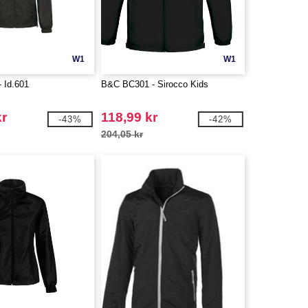
W1
W1
 Id.601
B&C BC301 - Sirocco Kids
kr
118,99 kr
-43%
-42%
204,05 kr