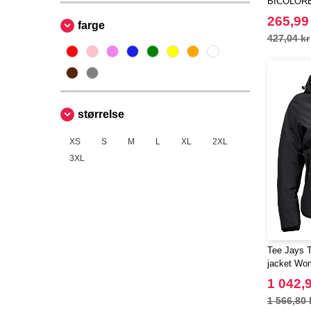
BICOLOR
265,99
farge
427,04 kr
størrelse
XS
S
M
L
XL
2XL
3XL
Tee Jays T
jacket Wo
1 042,9
1 566,80 