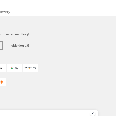
orway
n neste bestilling!
melde deg på!