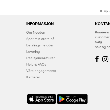
Kjøp
INFORMASJON
KONTAK
Om Needen
Kundeser
customer
Spor min ordre nå
Salg
Betalingsmetoder
sales@n
Levering
Refusjoner/returer
Help & FAQs
Våre engagements
Karrierer