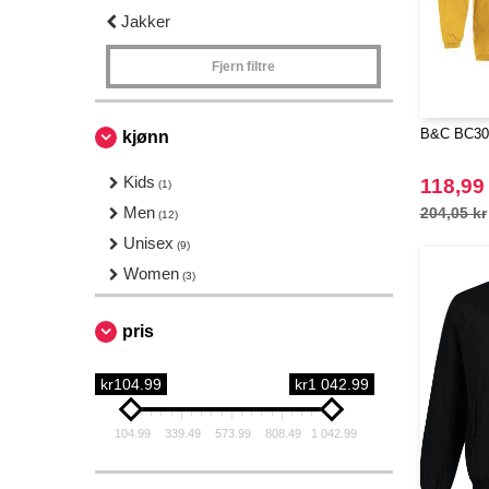
Jakker
Fjern filtre
B&C BC300
kjønn
Kids
118,99
(1)
Men
204,05 kr
(12)
Unisex
(9)
Women
(3)
pris
kr104.99
kr1 042.99
104.99
339.49
573.99
808.49
1 042.99