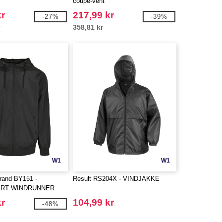
coupe-vent
kr
217,99 kr
-27%
-39%
r
358,81 kr
W1
W1
Brand BY151 -
Result RS204X - VINDJAKKE
ERT WINDRUNNER
kr
104,99 kr
-48%