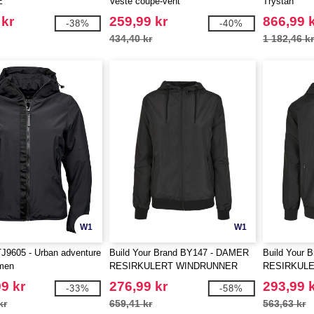
E
Veste coupe-vent
Trystan
 kr
259,99 kr
866,99 
-38%
-40%
434,40 kr
1 182,46 k
W1
W1
J9605 - Urban adventure
Build Your Brand BY147 - DAMER
Build Your 
men
RESIRKULERT WINDRUNNER
RESIRKUL
9 kr
276,99 kr
293,99 
-33%
-58%
kr
659,41 kr
563,63 kr