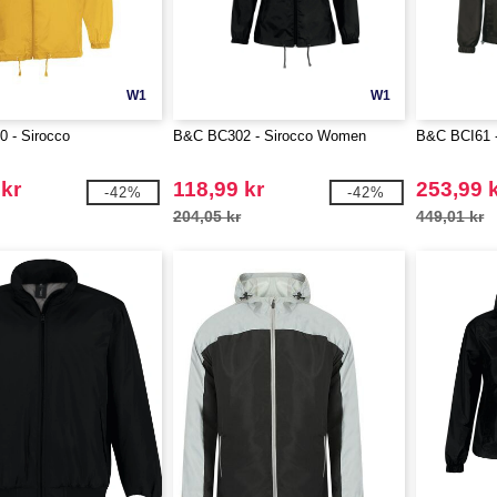
W1
W1
 - Sirocco
B&C BC302 - Sirocco Women
B&C BCI61 -
 kr
118,99 kr
253,99 
-42%
-42%
204,05 kr
449,01 kr