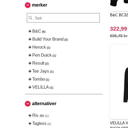
merker
B&C BC324
322,99
B&C
(6)
606,45 kr
Build Your Brand
(3)
Herock
(1)
Pen Duick
(1)
Result
(2)
Tee Jays
(1)
Tombo
(1)
VELILLA
(1)
alternativer
Riv av
(1)
Tagless
VELILLA 
(1)