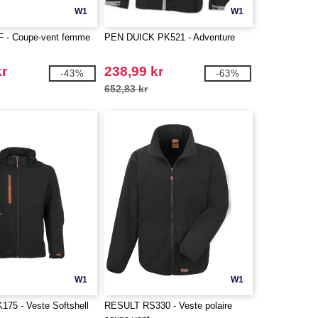
W1
W1
 - Coupe-vent femme
PEN DUICK PK521 - Adventure
kr
238,99 kr
-43%
-63%
652,83 kr
W1
W1
5 - Veste Softshell
RESULT RS330 - Veste polaire