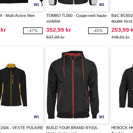
W1
W1
 - Multi-Active Men
TOMBO TL560 - Coupe-vent haute-
B&C BC601F
visibilité
doublé tricot
 kr
352,99 kr
253,99 
-47%
-45%
637,00 kr
449,01 kr
W1
W1
V1504 - VESTE POLAIRE
BUILD YOUR BRAND BY016 -
HEROCK HK17