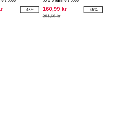
me zippée
polaire femme zippée
kr
160,99 kr
-45%
-45%
291,68 kr