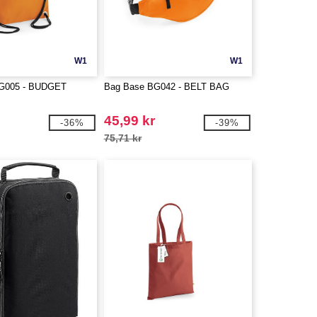
W1
W1
G005 - BUDGET
Bag Base BG042 - BELT BAG
45,99 kr
-36%
-39%
75,71 kr