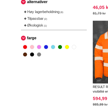
alternativer
46,05 k
Høy lagerbeholdning
(9)
81,73 kr
Tilpassbar
(2)
Økologisk
(1)
farge
RESULT RS
visibilité 
594,99
985,99 kr