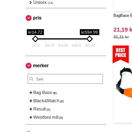
Unisex
(14)
BagBase B
pris
21,19 k
kr14.72
kr594.99
31,11 kr
14.72
159.79
304.86
449.92
594.99
merker
Bag Base
(8)
Black&Match
(2)
Result
(1)
Westford mill
(3)