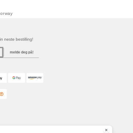
Norway
n neste bestilling!
melde deg på!