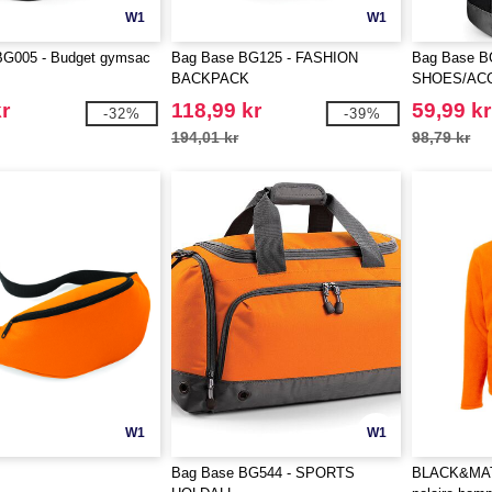
W1
W1
G005 - Budget gymsac
Bag Base BG125 - FASHION
Bag Base B
BACKPACK
SHOES/AC
r
118,99 kr
59,99 kr
-32%
-39%
194,01 kr
98,79 kr
W1
W1
Bag Base BG544 - SPORTS
BLACK&MAT