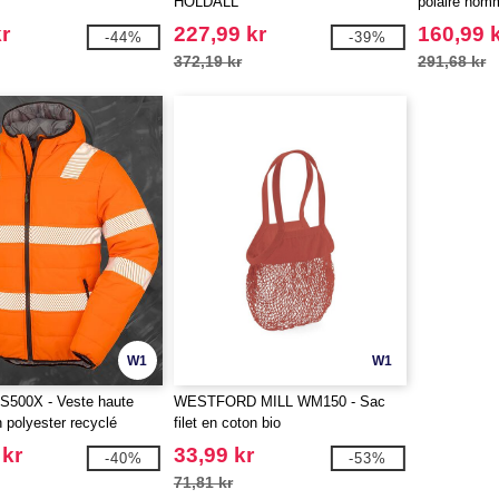
HOLDALL
polaire hom
r
227,99 kr
160,99 
-44%
-39%
372,19 kr
291,68 kr
W1
W1
500X - Veste haute
WESTFORD MILL WM150 - Sac
en polyester recyclé
filet en coton bio
 kr
33,99 kr
-40%
-53%
71,81 kr