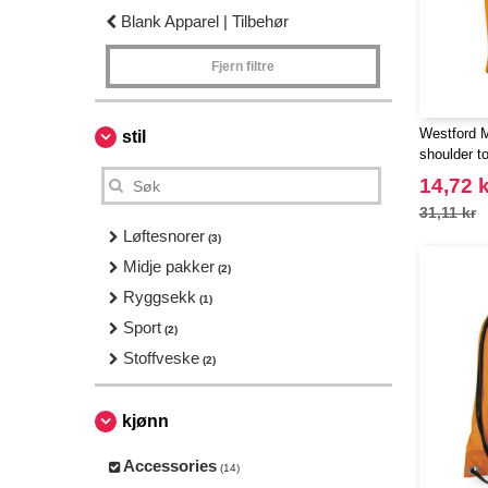
Blank Apparel | Tilbehør
Fjern filtre
Westford 
stil
shoulder to
14,72 k
31,11 kr
Løftesnorer
(3)
Midje pakker
(2)
Ryggsekk
(1)
Sport
(2)
Stoffveske
(2)
kjønn
Accessories
(14)