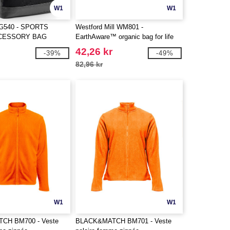
W1
W1
G540 - SPORTS
Westford Mill WM801 -
CESSORY BAG
EarthAware™ organic bag for life
42,26 kr
-39%
-49%
82,96 kr
W1
W1
CH BM700 - Veste
BLACK&MATCH BM701 - Veste