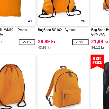
W1
W1
Mill WM101 - Promo
BagBase BG100 - Gymsac
Bag Base B
te
GYMSAC
r
26,99 kr
21,99 kr
-53%
-39%
43,93 kr
34,12 kr