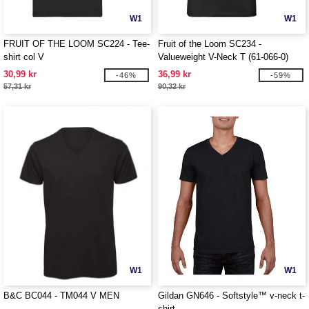
W1
W1
FRUIT OF THE LOOM SC224 - Tee-
Fruit of the Loom SC234 -
shirt col V
Valueweight V-Neck T (61-066-0)
30,99 kr
36,99 kr
-46%
-59%
57,31 kr
90,32 kr
W1
W1
B&C BC044 - TM044 V MEN
Gildan GN646 - Softstyle™ v-neck t-
shirt