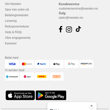
Om Needen
Kundeservice
customerservice@needen.no
Spor min ordre nå
Salg
Betalingsmetoder
sales@needen.no
Levering
Refusjoner/returer
Help & FAQs
Våre engagements
Karrierer
Betal med
Vi sender med