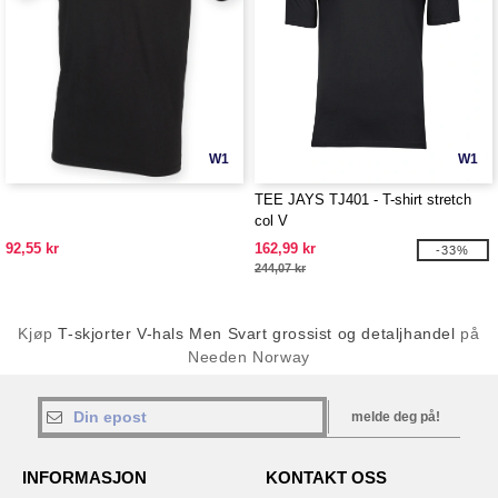
W1
W1
TEE JAYS TJ401 - T-shirt stretch
col V
92,55 kr
162,99 kr
-33%
244,07 kr
Kjøp
T-skjorter V-hals Men Svart grossist og detaljhandel
på
Needen Norway
melde deg på!
INFORMASJON
KONTAKT OSS