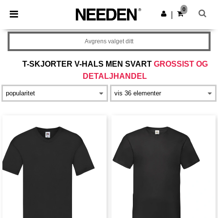
×
Needen-app
0
Last ned app
|
Bedre priser i appen!
Avgrens valget ditt
T-SKJORTER V-HALS MEN SVART
GROSSIST OG
DETALJHANDEL