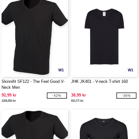
W1
W1
Skinnifit SF122 - The Feel Good V-
JHK JK401 - V-neck T-shirt 160
Neck Men
92,99 kr
38,99 kr
-42%
-36%
159,89 kr
60,77 kr