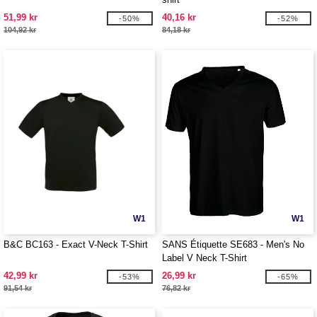
51,99 kr
40,16 kr
-50%
-52%
104,92 kr
84,18 kr
W1
W1
B&C BC163 - Exact V-Neck T-Shirt
SANS Étiquette SE683 - Men's No
Label V Neck T-Shirt
42,99 kr
26,99 kr
-53%
-65%
91,54 kr
76,82 kr