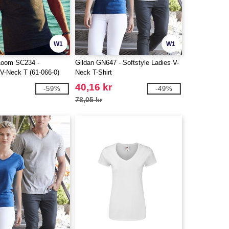
W1
W1
 Loom SC234 -
Gildan GN647 - Softstyle Ladies V-
 V-Neck T (61-066-0)
Neck T-Shirt
40,16 kr
-59%
-49%
78,05 kr