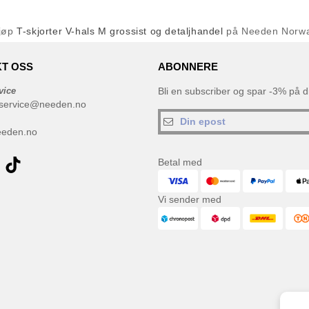
jøp
T-skjorter V-hals M grossist og detaljhandel
på Needen Norw
T OSS
ABONNERE
vice
Bli en subscriber og spar -3% på di
service@needen.no
eeden.no
Betal med
Vi sender med