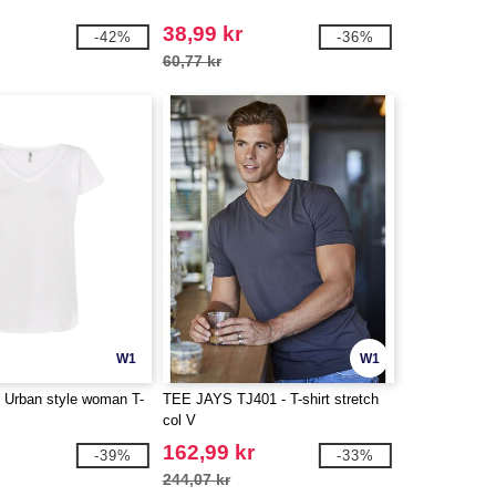
38,99 kr
-42%
-36%
60,77 kr
W1
W1
 Urban style woman T-
TEE JAYS TJ401 - T-shirt stretch
col V
162,99 kr
-39%
-33%
244,07 kr