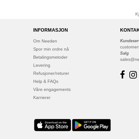
K
INFORMASJON
KONTAK
Om Needen
Kundeser
customer
Spor min ordre nå
Salg
Betalingsmetoder
sales@n
Levering
Refusjoner/returer
Help & FAQs
Våre engagements
Karrierer