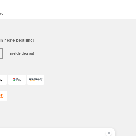
ay
n neste bestilling!
melde deg på!