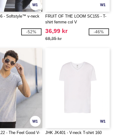
W1
W1
6 - Softstyle™ v-neck
FRUIT OF THE LOOM SC155 - T-
shirt femme col V
36,99 kr
-52%
-46%
68,35 kr
W1
W1
122 - The Feel Good V-
JHK JK401 - V-neck T-shirt 160