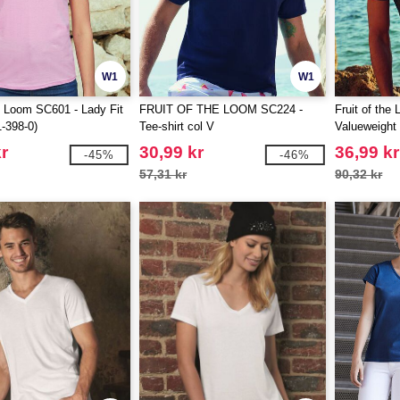
W1
W1
he Loom SC601 - Lady Fit
FRUIT OF THE LOOM SC224 -
Fruit of the
-398-0)
Tee-shirt col V
Valueweight
r
30,99 kr
36,99 kr
-45%
-46%
57,31 kr
90,32 kr