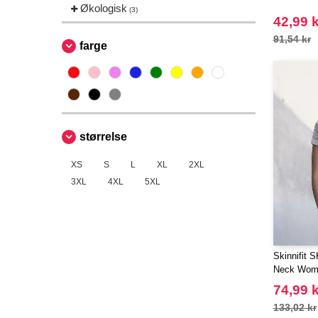
Økologisk
(3)
42,99 k
91,54 kr
farge
størrelse
XS
S
L
XL
2XL
3XL
4XL
5XL
Skinnifit 
Neck Wom
74,99 k
133,02 kr