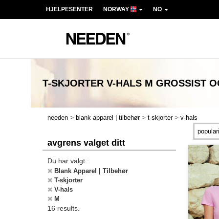
HJELPESENTER
NORWAY
NO
T-SKJORTER V-HALS M
GROSSIST O
>
>
>
needen
blank apparel | tilbehør
t-skjorter
v-hals
avgrens valget ditt
Du har valgt :
Blank Apparel | Tilbehør
T-skjorter
V-hals
M
16 results.