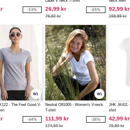
Label V Neck T-Shirt
Neck Men
r
26,99 kr
92,99 kr
-53%
-65%
76,82 kr
159,89 kr
W1
W1
SK122 - The Feel Good V-
Neutral O81005 - Women's V-neck
JHK JK411 -
en
T-shirt
shirt
r
111,99 kr
42,99 kr
-44%
-36%
174,50 kr
70,80 kr