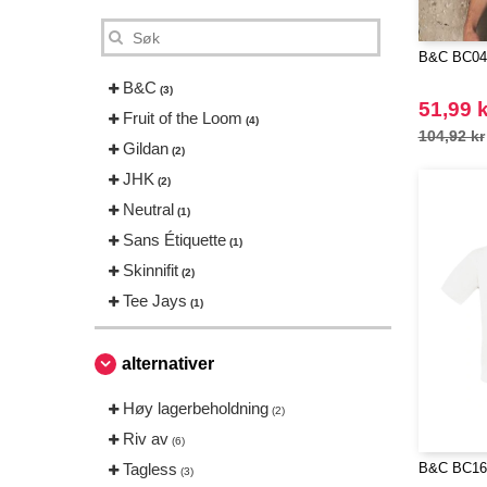
B&C BC04
B&C
(3)
51,99 k
Fruit of the Loom
(4)
104,92 kr
Gildan
(2)
JHK
(2)
Neutral
(1)
Sans Étiquette
(1)
Skinnifit
(2)
Tee Jays
(1)
alternativer
Høy lagerbeholdning
(2)
Riv av
(6)
Tagless
B&C BC163
(3)