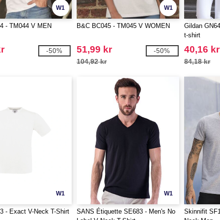
W1
W1
4 - TM044 V MEN
B&C BC045 - TM045 V WOMEN
Gildan GN64
t-shirt
r
51,99 kr
40,16 kr
-50%
-50%
104,92 kr
84,18 kr
W1
W1
 - Exact V-Neck T-Shirt
SANS Étiquette SE683 - Men's No
Skinnifit SF