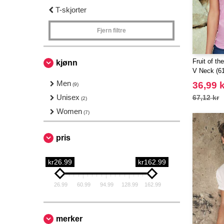
T-skjorter
Fjern filtre
Fruit of t
kjønn
V Neck (61
Men
36,99 k
(9)
Unisex
67,12 kr
(2)
Women
(7)
pris
kr26.99
kr162.99
26.99
60.99
94.99
128.99
162.99
merker