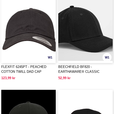
W1
W1
FLEXFIT 6245PT - PEACHED
BEECHFIELD BF820 -
COTTON TWILL DAD CAP
EARTHAWARE® CLASSIC
ORGANIC COTTON 6 PANEL CAP
123,99 kr
52,99 kr