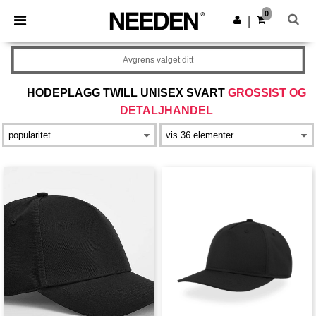
×
Needen-app
0
Last ned app
|
Bedre priser i appen!
Avgrens valget ditt
HODEPLAGG TWILL UNISEX SVART
GROSSIST OG
DETALJHANDEL