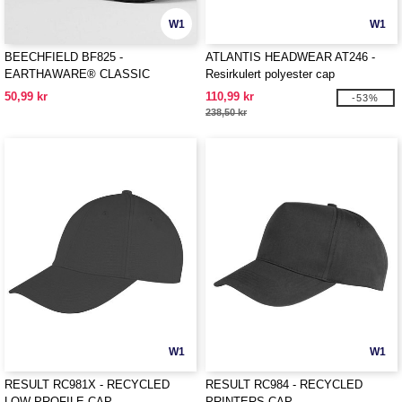
W1
W1
BEECHFIELD BF825 -
ATLANTIS HEADWEAR AT246 -
EARTHAWARE® CLASSIC
Resirkulert polyester cap
ORGANIC COTTON 5 PANEL CAP
50,99 kr
110,99 kr
-53%
238,50 kr
W1
W1
RESULT RC981X - RECYCLED
RESULT RC984 - RECYCLED
LOW PROFILE CAP
PRINTERS CAP