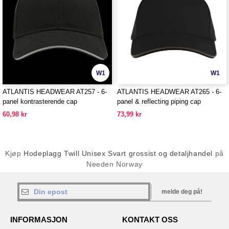
W1
W1
ATLANTIS HEADWEAR AT257 - 6-
ATLANTIS HEADWEAR AT265 - 6-
panel kontrasterende cap
panel & reflecting piping cap
60,98 kr
73,99 kr
Kjøp
Hodeplagg Twill Unisex Svart grossist og detaljhandel
på
Needen Norway
melde deg på!
INFORMASJON
KONTAKT OSS