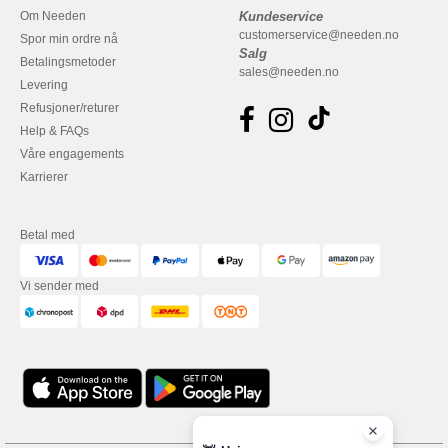
Om Needen
Kundeservice
customerservice@needen.no
Spor min ordre nå
Salg
Betalingsmetoder
sales@needen.no
Levering
Refusjoner/returer
Help & FAQs
Våre engagements
Karrierer
Betal med
Vi sender med