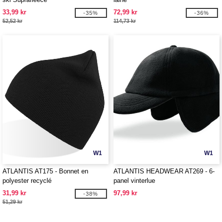
33,99 kr
72,99 kr
-35%
-36%
52,52 kr
114,73 kr
W1
W1
ATLANTIS AT175 - Bonnet en
ATLANTIS HEADWEAR AT269 - 6-
polyester recyclé
panel vinterlue
31,99 kr
97,99 kr
-38%
51,29 kr