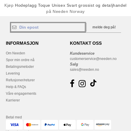
Kjøp
Hodeplagg Toque Unisex Svart grossist og detaljhandel
på Needen Norway
melde deg på!
INFORMASJON
KONTAKT OSS
Om Needen
Kundeservice
customerservice@needen.no
Spor min ordre nå
Salg
Betalingsmetoder
sales@needen.no
Levering
Refusjoner/returer
Help & FAQs
Våre engagements
Karrierer
Betal med