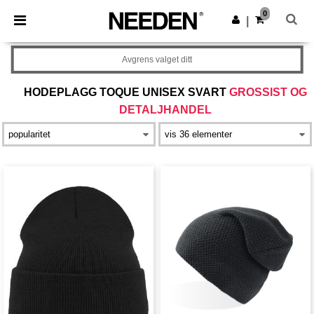
×
Needen-app
0
Last ned app
|
Bedre priser i appen!
Avgrens valget ditt
HODEPLAGG TOQUE UNISEX SVART
GROSSIST OG
DETALJHANDEL