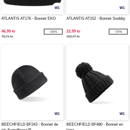
W1
W1
ATLANTIS AT176 - Bonnet EKO
ATLANTIS AT152 - Bonnet Snobby
46,99 kr
22,99 kr
-38%
-78%
75,71 kr
102,47 kr
W1
W1
BEECHFIELD BF243 - Bonnet de
BEECHFIELD BF480 - Bonnet en
ski Suprafleece™
laine