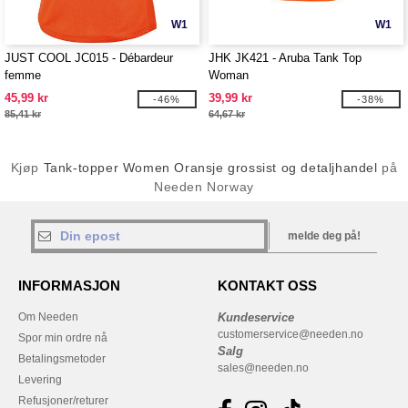
W1
W1
JUST COOL JC015 - Débardeur
JHK JK421 - Aruba Tank Top
femme
Woman
45,99 kr
39,99 kr
-46%
-38%
85,41 kr
64,67 kr
Kjøp
Tank-topper Women Oransje grossist og detaljhandel
på
Needen Norway
melde deg på!
INFORMASJON
KONTAKT OSS
Om Needen
Kundeservice
customerservice@needen.no
Spor min ordre nå
Salg
Betalingsmetoder
sales@needen.no
Levering
Refusjoner/returer