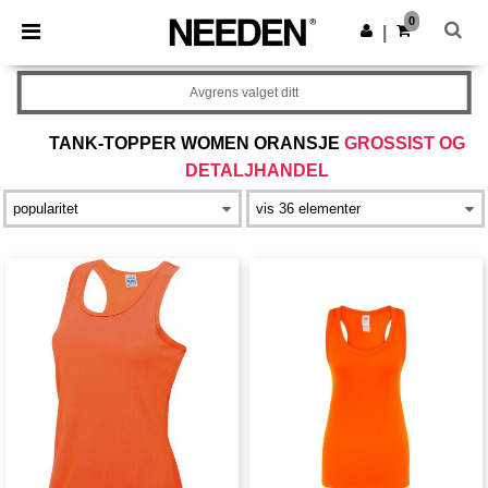
×
Needen-app
0
Last ned app
|
Bedre priser i appen!
Avgrens valget ditt
TANK-TOPPER WOMEN ORANSJE
GROSSIST OG
DETALJHANDEL