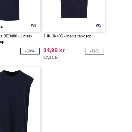
W1
W1
s BE3480 - Unisex
JHK JK405 - Men's tank top
top
34,99 kr
-60%
-39%
57,31 kr