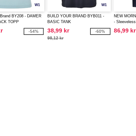
W1
W1
r Brand BY208 - DAMER
BUILD YOUR BRAND BYB011 -
NEW MORN
ACK TOPP
BASIC TANK
- Sleeveless
r
38,99 kr
86,99 kr
-54%
-60%
98,12 kr