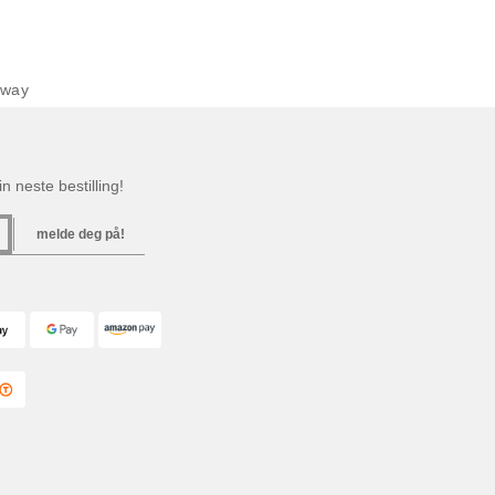
rway
n neste bestilling!
melde deg på!