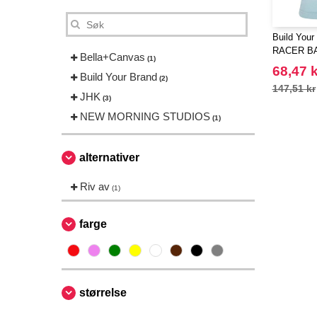
Build You
RACER B
Bella+Canvas
(1)
68,47 k
Build Your Brand
(2)
147,51 kr
JHK
(3)
NEW MORNING STUDIOS
(1)
alternativer
Riv av
(1)
farge
størrelse