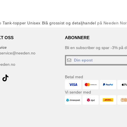
øp
Tank-topper Unisex Blå grossist og detaljhandel
på Needen No
T OSS
ABONNERE
vice
Bli en subscriber og spar -3% på di
service@needen.no
eeden.no
Betal med
Vi sender med