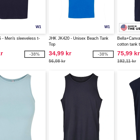
W1
W1
- Men's sleeveless t-
JHK JK420 - Unisex Beach Tank
Bella+Canva
Top
cotton tank 
r
34,99 kr
75,99 kr
-38%
-38%
56,08 kr
192,11 kr