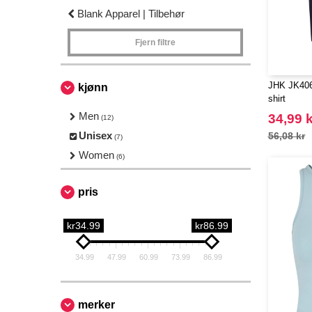
Blank Apparel | Tilbehør
Fjern filtre
JHK JK406 
kjønn
shirt
Men
34,99 k
(12)
Unisex
56,08 kr
(7)
Women
(6)
pris
kr34.99
kr86.99
34.99
47.99
60.99
73.99
86.99
merker