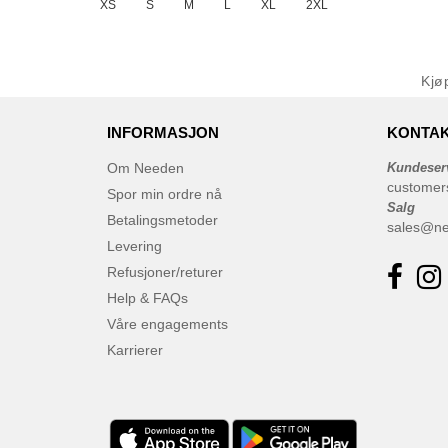
XS
S
M
L
XL
2XL
Kj
INFORMASJON
KONTAK
Om Needen
Kundeser
customer
Spor min ordre nå
Salg
Betalingsmetoder
sales@n
Levering
Refusjoner/returer
Help & FAQs
Våre engagements
Karrierer