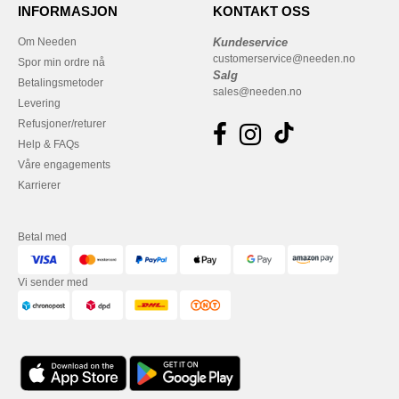
INFORMASJON
KONTAKT OSS
Om Needen
Kundeservice
customerservice@needen.no
Spor min ordre nå
Salg
Betalingsmetoder
sales@needen.no
Levering
Refusjoner/returer
Help & FAQs
Våre engagements
Karrierer
Betal med
Vi sender med