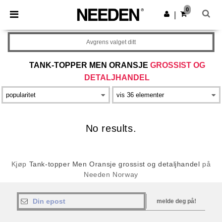
×
Needen-app
0
Last ned app
|
Bedre priser i appen!
Avgrens valget ditt
TANK-TOPPER MEN ORANSJE
GROSSIST OG
DETALJHANDEL
No results.
Kjøp
Tank-topper Men Oransje grossist og detaljhandel
på
Needen Norway
melde deg på!