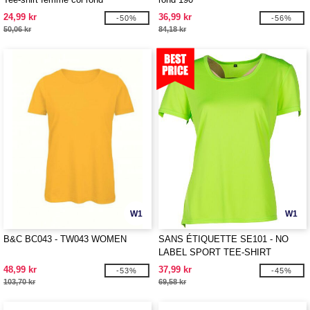
24,99 kr
36,99 kr
-50%
-56%
50,06 kr
84,18 kr
W1
W1
B&C BC043 - TW043 WOMEN
SANS ÉTIQUETTE SE101 - NO
LABEL SPORT TEE-SHIRT
WOMEN
48,99 kr
37,99 kr
-53%
-45%
103,70 kr
69,58 kr