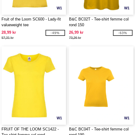
W1
W1
Fruit of the Loom SC600 - Lady-fit
B&C BC02T - Tee-shirt femme col
valueweight tee
rond 150
28,99 kr
26,99 kr
-49%
-63%
57,31 kr
73,26 kr
W1
W1
FRUIT OF THE LOOM SC1422 -
B&C BC04T - Tee-shirt femme col
Tee-shirt femme col rond
rond 190