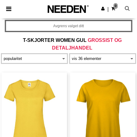
×
Needen-app
0
Last ned app
|
Bedre priser i appen!
Avgrens valget ditt
T-SKJORTER WOMEN GUL
GROSSIST OG
DETALJHANDEL