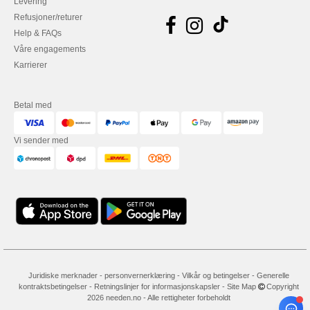
Levering
Refusjoner/returer
Help & FAQs
Våre engagements
Karrierer
Betal med
Vi sender med
Juridiske merknader
-
personvernerklæring
-
Vilkår og betingelser
-
Generelle
kontraktsbetingelser
-
Retningslinjer for informasjonskapsler
-
Site Map
Copyright
2026 needen.no - Alle rettigheter forbeholdt