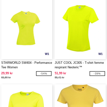
W1
W1
STARWORLD SW404 - Performance
JUST COOL JC005 - T-shirt femme
Tee Women
respirant Neoteric™
29,99 kr
51,99 kr
-54%
-39%
65,90 kr
85,41 kr