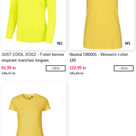
W1
W1
JUST COOL JC012 - T-shirt femme
Neutral O80001 - Women's t-shirt
respirant manches longues
180
Neoteric™
81,99 kr
122,99 kr
-39%
-36%
135,47 kr
191,56 kr