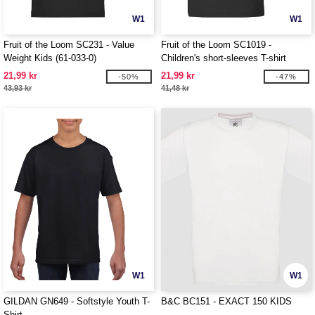
W1
W1
Fruit of the Loom SC231 - Value
Fruit of the Loom SC1019 -
Weight Kids (61-033-0)
Children's short-sleeves T-shirt
21,99 kr
21,99 kr
-50%
-47%
43,93 kr
41,48 kr
W1
W1
GILDAN GN649 - Softstyle Youth T-
B&C BC151 - EXACT 150 KIDS
Shirt