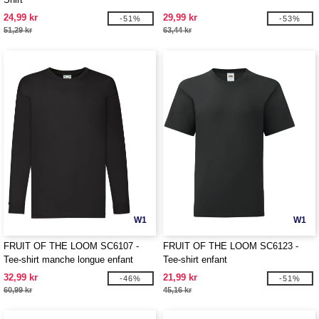
24,99 kr
29,99 kr
-51%
-53%
51,29 kr
63,44 kr
W1
W1
FRUIT OF THE LOOM SC6107 -
FRUIT OF THE LOOM SC6123 -
Tee-shirt manche longue enfant
Tee-shirt enfant
32,99 kr
21,99 kr
-46%
-51%
60,99 kr
45,16 kr