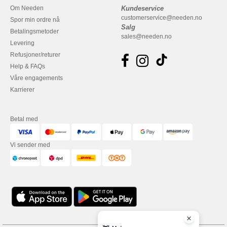
Om Needen
Kundeservice
customerservice@needen.no
Spor min ordre nå
Salg
Betalingsmetoder
sales@needen.no
Levering
Refusjoner/returer
Help & FAQs
Våre engagements
Karrierer
Betal med
Vi sender med