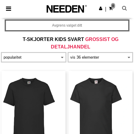
×
Needen-app
0
Last ned app
|
Bedre priser i appen!
Avgrens valget ditt
T-SKJORTER KIDS SVART
GROSSIST OG
DETALJHANDEL