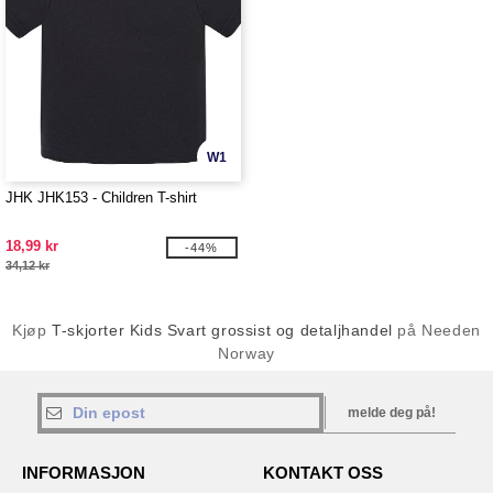
W1
JHK JHK153 - Children T-shirt
18,99 kr
-44%
34,12 kr
Kjøp
T-skjorter Kids Svart grossist og detaljhandel
på Needen
Norway
melde deg på!
INFORMASJON
KONTAKT OSS