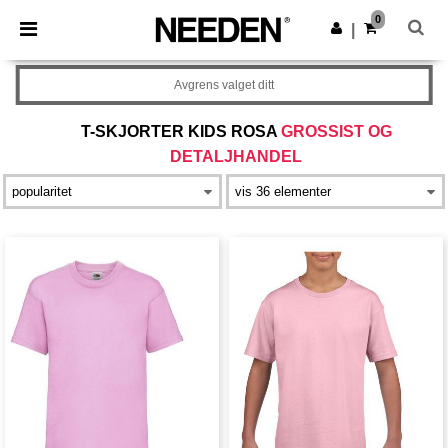
×
Needen-app
0
Last ned app
|
Bedre priser i appen!
Avgrens valget ditt
T-SKJORTER KIDS ROSA
GROSSIST OG
DETALJHANDEL