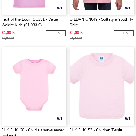
W1
W1
Fruit of the Loom SC231 - Value
GILDAN GN649 - Softstyle Youth T-
Weight Kids (61-033-0)
Shirt
21,99 kr
24,99 kr
-50%
-51%
43,93 kr
51,29 kr
W1
W1
JHK JHK120 - Child's short-sleeved
JHK JHK153 - Children T-shirt
bodysuit