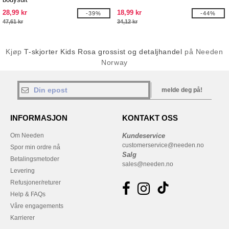
28,99 kr
18,99 kr
-39%
-44%
47,61 kr
34,12 kr
Kjøp
T-skjorter Kids Rosa grossist og detaljhandel
på Needen
Norway
melde deg på!
INFORMASJON
KONTAKT OSS
Om Needen
Kundeservice
customerservice@needen.no
Spor min ordre nå
Salg
Betalingsmetoder
sales@needen.no
Levering
Refusjoner/returer
Help & FAQs
Våre engagements
Karrierer