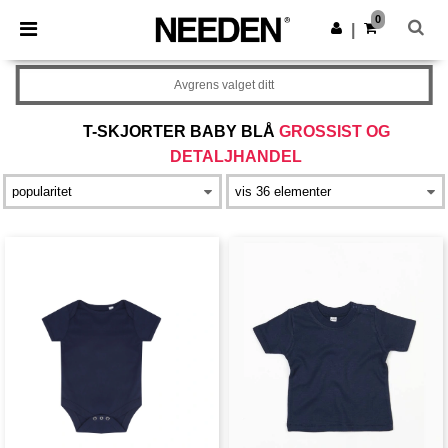
×
Needen-app
0
Last ned app
|
Bedre priser i appen!
Avgrens valget ditt
T-SKJORTER BABY BLÅ
GROSSIST OG
DETALJHANDEL