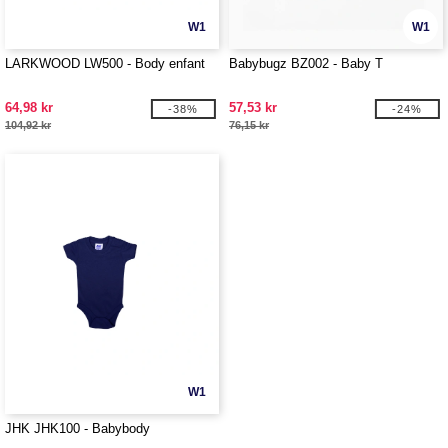
W1
W1
LARKWOOD LW500 - Body enfant
Babybugz BZ002 - Baby T
64,98 kr
57,53 kr
-38%
-24%
104,92 kr
76,15 kr
W1
JHK JHK100 - Babybody