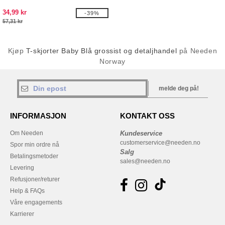
34,99 kr
-39%
57,31 kr
Kjøp
T-skjorter Baby Blå grossist og detaljhandel
på Needen
Norway
melde deg på!
INFORMASJON
KONTAKT OSS
Om Needen
Kundeservice
customerservice@needen.no
Spor min ordre nå
Salg
Betalingsmetoder
sales@needen.no
Levering
Refusjoner/returer
Help & FAQs
Våre engagements
Karrierer