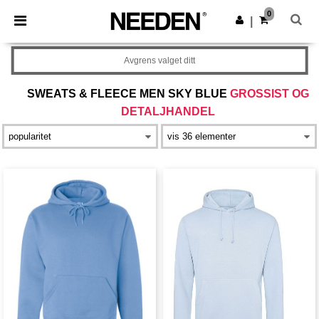
×
Needen-app
0
Last ned app
|
Bedre priser i appen!
Avgrens valget ditt
SWEATS & FLEECE MEN SKY BLUE
GROSSIST OG
DETALJHANDEL