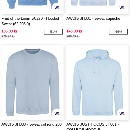
W1
W1
Fruit of the Loom SC270 - Hooded
AWDIS JH001 - Sweat capuche
Sweat (62-208-0)
136,99 kr
143,99 kr
-51%
-46%
276,97 kr
268,49 kr
W1
W1
AWDIS JH030 - Sweat col rond 280
AWDIS JUST HOODS JH001 -
COLLEGE HOODIE