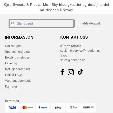
Kjøp
Sweats & Fleece Men Sky blue grossist og detaljhandel
på Needen Norway
melde deg på!
INFORMASJON
KONTAKT OSS
Om Needen
Kundeservice
customerservice@needen.no
Spor min ordre nå
Salg
Betalingsmetoder
sales@needen.no
Levering
Refusjoner/returer
Help & FAQs
Våre engagements
Karrierer
Betal med