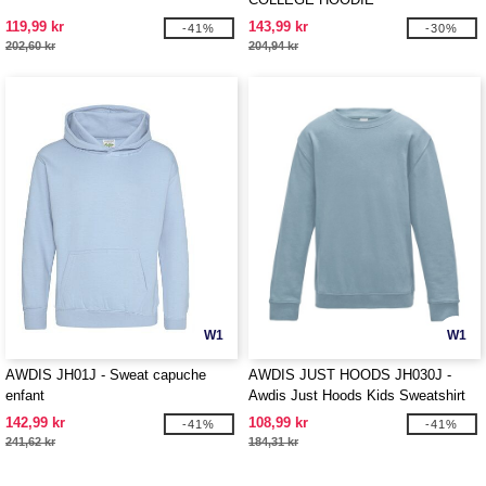
119,99 kr
143,99 kr
-41%
-30%
202,60 kr
204,94 kr
W1
W1
AWDIS JH01J - Sweat capuche
AWDIS JUST HOODS JH030J -
enfant
Awdis Just Hoods Kids Sweatshirt
142,99 kr
108,99 kr
-41%
-41%
241,62 kr
184,31 kr