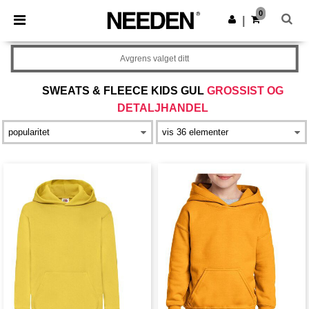
×
Needen-app
0
Last ned app
|
Bedre priser i appen!
Avgrens valget ditt
SWEATS & FLEECE KIDS GUL
GROSSIST OG
DETALJHANDEL