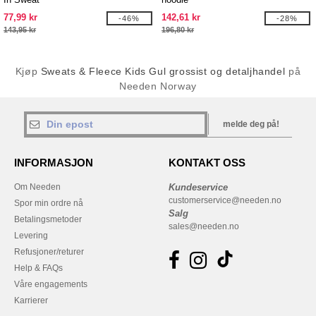
77,99 kr
142,61 kr
-46%
-28%
143,95 kr
196,80 kr
Kjøp
Sweats & Fleece Kids Gul grossist og detaljhandel
på
Needen Norway
melde deg på!
INFORMASJON
KONTAKT OSS
Om Needen
Kundeservice
customerservice@needen.no
Spor min ordre nå
Salg
Betalingsmetoder
sales@needen.no
Levering
Refusjoner/returer
Help & FAQs
Våre engagements
Karrierer