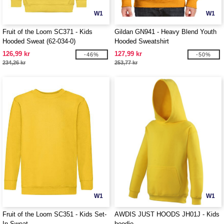
W1
W1
Fruit of the Loom SC371 - Kids
Gildan GN941 - Heavy Blend Youth
Hooded Sweat (62-034-0)
Hooded Sweatshirt
126,99 kr
127,99 kr
-46%
-50%
234,26 kr
253,77 kr
W1
W1
Fruit of the Loom SC351 - Kids Set-
AWDIS JUST HOODS JH01J - Kids
In Sweat
hoodie