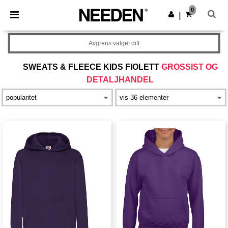
×
Needen-app
0
Last ned app
|
Bedre priser i appen!
Avgrens valget ditt
SWEATS & FLEECE KIDS FIOLETT
GROSSIST OG
DETALJHANDEL