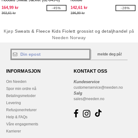
164,99 kr
142,61 kr
-45%
-28%
302,61 kr
196,80 kr
Kjøp
Sweats & Fleece Kids Fiolett grossist og detaljhandel
på
Needen Norway
melde deg på!
INFORMASJON
KONTAKT OSS
Om Needen
Kundeservice
customerservice@needen.no
Spor min ordre nå
Salg
Betalingsmetoder
sales@needen.no
Levering
Refusjoner/returer
Help & FAQs
Våre engagements
Karrierer