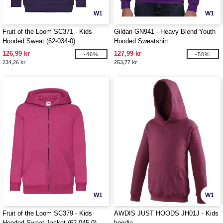
W1
W1
Fruit of the Loom SC371 - Kids
Gildan GN941 - Heavy Blend Youth
Hooded Sweat (62-034-0)
Hooded Sweatshirt
126,99 kr
127,99 kr
-46%
-50%
234,26 kr
253,77 kr
W1
W1
Fruit of the Loom SC379 - Kids
AWDIS JUST HOODS JH01J - Kids
Hooded Sweat Jacket (62-045-0)
hoodie