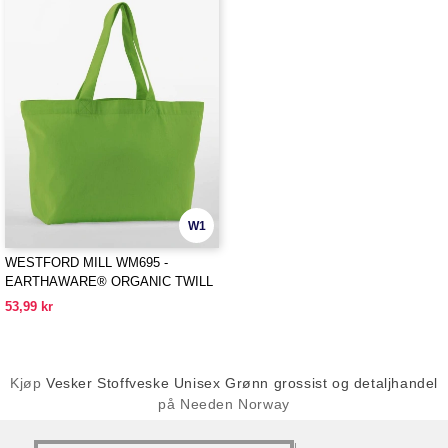
W1
WESTFORD MILL WM695 -
EARTHAWARE® ORGANIC TWILL
SHOPPER
53,99 kr
Kjøp
Vesker Stoffveske Unisex Grønn grossist og detaljhandel
på Needen Norway