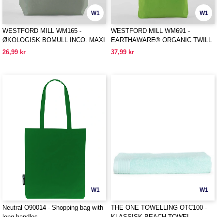
W1
W1
WESTFORD MILL WM165 -
WESTFORD MILL WM691 -
ØKOLOGISK BOMULL INCO. MAXI
EARTHAWARE® ORGANIC TWILL
BAG FOR LIFE
TOTE
26,99 kr
37,99 kr
W1
W1
Neutral O90014 - Shopping bag with
THE ONE TOWELLING OTC100 -
long handles
KLASSISK BEACH TOWEL