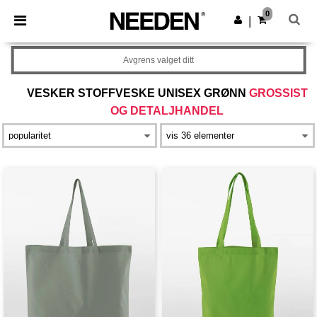
×
Needen-app
0
Last ned app
|
Bedre priser i appen!
Avgrens valget ditt
VESKER STOFFVESKE UNISEX GRØNN
GROSSIST
OG DETALJHANDEL