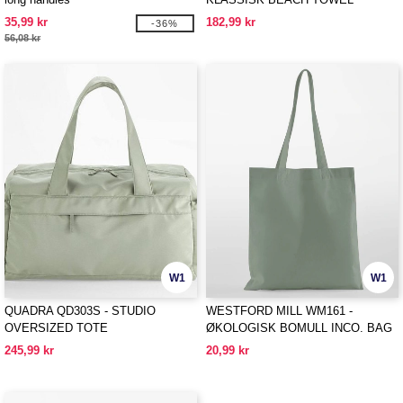
35,99 kr
182,99 kr
-36%
56,08 kr
W1
W1
QUADRA QD303S - STUDIO
WESTFORD MILL WM161 -
OVERSIZED TOTE
ØKOLOGISK BOMULL INCO. BAG
FOR LIFE
245,99 kr
20,99 kr