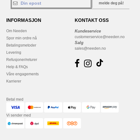
melde deg på!
INFORMASJON
KONTAKT OSS
Om Needen
Kundeservice
customerservice@needen.no
Spor min ordre nå
Salg
Betalingsmetoder
sales@needen.no
Levering
Refusjoner/returer
Help & FAQs
Våre engagements
Karrierer
Betal med
Vi sender med