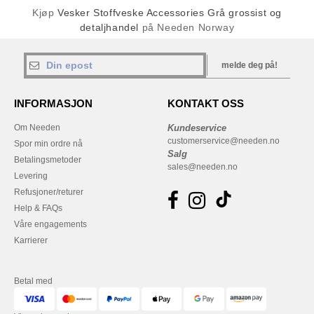
Kjøp
Vesker Stoffveske Accessories Grå grossist og
detaljhandel
på Needen Norway
melde deg på!
INFORMASJON
KONTAKT OSS
Om Needen
Kundeservice
customerservice@needen.no
Spor min ordre nå
Salg
Betalingsmetoder
sales@needen.no
Levering
Refusjoner/returer
Help & FAQs
Våre engagements
Karrierer
Betal med