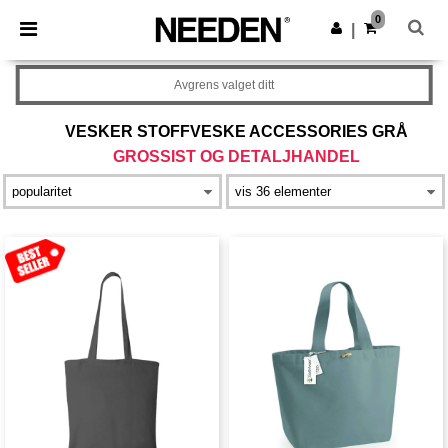
×
Needen-app
0
Last ned app
|
Bedre priser i appen!
Avgrens valget ditt
VESKER STOFFVESKE ACCESSORIES GRÅ
GROSSIST OG DETALJHANDEL