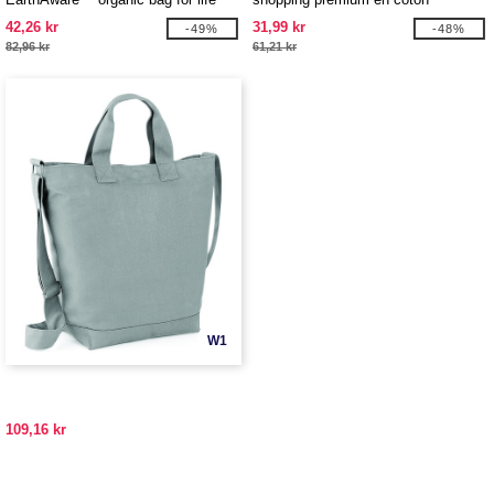
organique
42,26 kr
31,99 kr
-49%
-48%
82,96 kr
61,21 kr
W1
109,16 kr