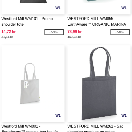
W1
W1
Westford Mill WM101 - Promo
WESTFORD MILL WM855 -
shoulder tote
EarthAware™ ORGANIC MARINA
TOTE XL
14,72 kr
78,99 kr
-53%
-50%
31,11 kr
157,22 kr
W1
W1
Westford Mill WM801 -
WESTFORD MILL WM261 - Sac
EarthAware™ organic bag for life
shopping premium en coton