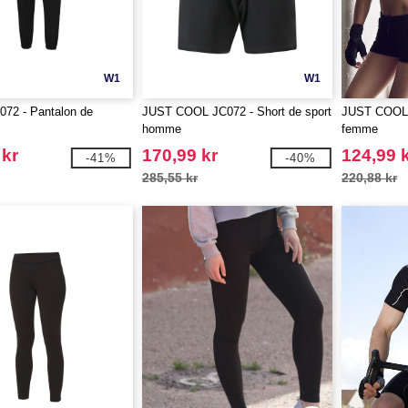
W1
W1
72 - Pantalon de
JUST COOL JC072 - Short de sport
JUST COOL J
homme
femme
 kr
170,99 kr
124,99 
-41%
-40%
285,55 kr
220,88 kr