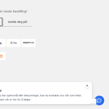
n neste bestilling!
melde deg på!
i
u har spørsmål eller bekymringer, kan du kontakte oss når som helst.
ten vår er her for å hjelpe.
ap
Copyright 2026 needen.no - Alle rettigheter forbeholdt