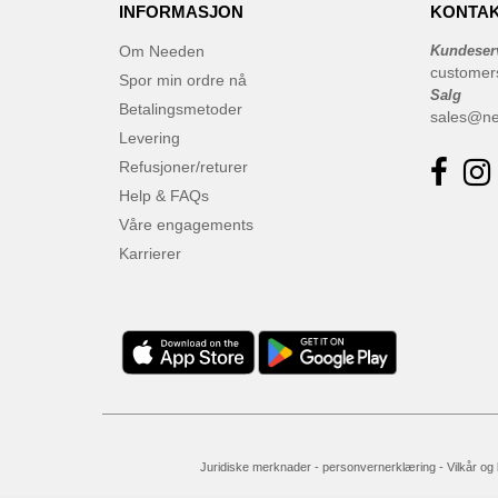
INFORMASJON
KONTAK
Om Needen
Kundeser
customer
Spor min ordre nå
Salg
Betalingsmetoder
sales@n
Levering
Refusjoner/returer
Help & FAQs
Våre engagements
Karrierer
Juridiske merknader
-
personvernerklæring
-
Vilkår og