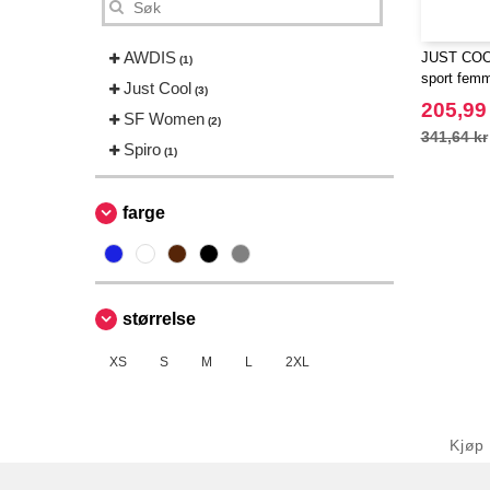
AWDIS
JUST COOL
(1)
sport fem
Just Cool
(3)
205,99
SF Women
(2)
341,64 kr
Spiro
(1)
farge
størrelse
XS
S
M
L
2XL
Kjøp