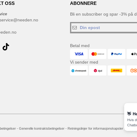
T OSS
ABONNERE
vice
Bli en subscriber og spar -3% på di
service@needen.no
eeden.no
Betal med
Vi sender med
👋
He
Hvis d
Chatbo
 betingelser
-
Generelle kontraktsbetingelser
-
Retningslinjer for informasjonskapsler
-
Site M