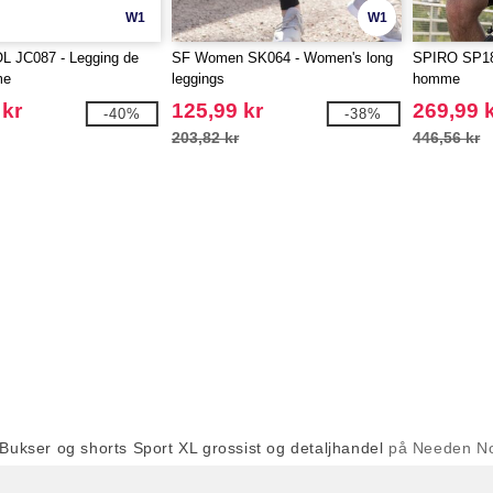
W1
W1
 JC087 - Legging de
SF Women SK064 - Women's long
SPIRO SP187
me
leggings
homme
 kr
125,99 kr
269,99 
-40%
-38%
203,82 kr
446,56 kr
Bukser og shorts Sport XL grossist og detaljhandel
på Needen N