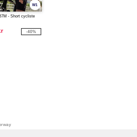
W1
M - Short cycliste
kr
-40%
orway