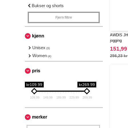
Bukser og shorts
Fjern filtre
AWDIS JH0
kjønn
jogging
Unisex
151,99
(3)
Women
256,23 kr
(4)
pris
kr109.99
kr269.99
109.99
149.99
189.99
229.99
269.99
merker