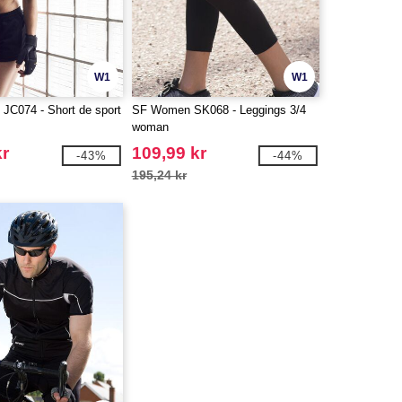
W1
W1
C074 - Short de sport
SF Women SK068 - Leggings 3/4
woman
kr
109,99 kr
-43%
-44%
195,24 kr