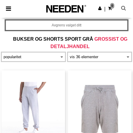
×
Needen-app
0
Last ned app
|
Bedre priser i appen!
Avgrens valget ditt
BUKSER OG SHORTS SPORT GRÅ
GROSSIST OG
DETALJHANDEL