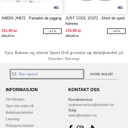
W1
W1
AWDIS JH072 - Pantalon de jogging
JUST COOL JC072 - Short de sport
homme
151,99 kr
170,99 kr
-41%
-40%
256,23 kr
285,55 kr
Kjøp
Bukser og shorts Sport Grå grossist og detaljhandel
på
Needen Norway
melde deg på!
INFORMASJON
KONTAKT OSS
Om Needen
Kundeservice
customerservice@needen.no
Spor min ordre nå
Salg
Betalingsmetoder
sales@needen.no
Levering
Refusjoner/returer