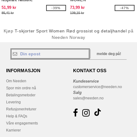
51,99 kr
73,99 kr
-39%
-47%
85,41 kr
139,15 kr
Kjøp
T-skjorter Sport Women Rød grossist og detaljhandel
på
Needen Norway
melde deg på!
INFORMASJON
KONTAKT OSS
Om Needen
Kundeservice
customerservice@needen.no
Spor min ordre nå
Salg
Betalingsmetoder
sales@needen.no
Levering
Refusjoner/returer
Help & FAQs
Våre engagements
Karrierer