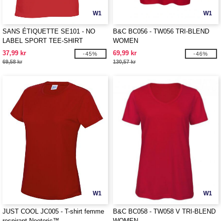
W1
W1
SANS ÉTIQUETTE SE101 - NO
B&C BC056 - TW056 TRI-BLEND
LABEL SPORT TEE-SHIRT
WOMEN
WOMEN
37,99 kr
69,99 kr
-45%
-46%
69,58 kr
130,57 kr
W1
W1
JUST COOL JC005 - T-shirt femme
B&C BC058 - TW058 V TRI-BLEND
respirant Neoteric™
WOMEN