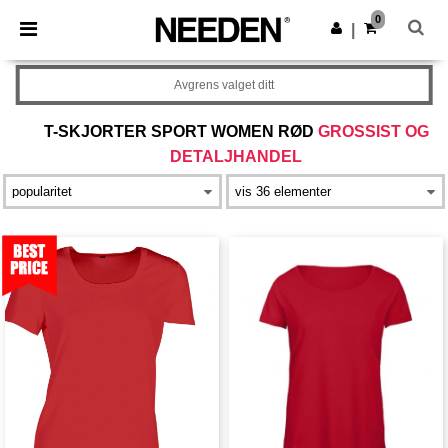
×
Needen-app
0
Last ned app
|
Bedre priser i appen!
Avgrens valget ditt
T-SKJORTER SPORT WOMEN RØD
GROSSIST OG
DETALJHANDEL