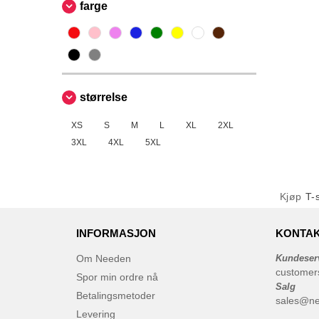
farge
størrelse
XS
S
M
L
XL
2XL
3XL
4XL
5XL
Kjøp
T-
INFORMASJON
KONTAK
Om Needen
Kundeser
customer
Spor min ordre nå
Salg
Betalingsmetoder
sales@n
Levering