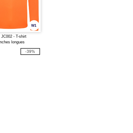
W1
C002 - T-shirt
anches longues
-39%