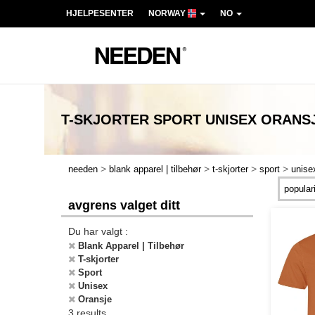
HJELPESENTER
NORWAY
NO
T-SKJORTER SPORT UNISEX ORANS
>
>
>
>
needen
blank apparel | tilbehør
t-skjorter
sport
unise
avgrens valget ditt
Du har valgt :
Blank Apparel | Tilbehør
T-skjorter
Sport
Unisex
Oransje
3 results.