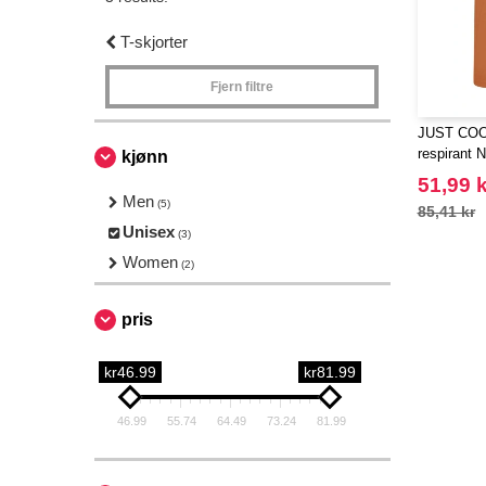
T-skjorter
Fjern filtre
JUST COOL
respirant 
kjønn
51,99 k
Men
(5)
85,41 kr
Unisex
(3)
Women
(2)
pris
kr46.99
kr81.99
46.99
55.74
64.49
73.24
81.99