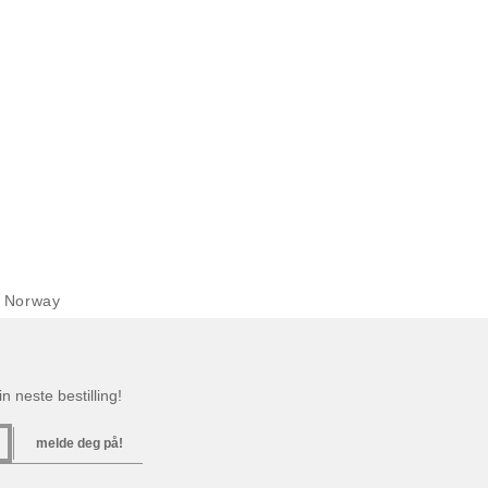
 Norway
n neste bestilling!
melde deg på!