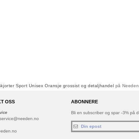
skjorter Sport Unisex Oransje grossist og detaljhandel
på Needen
T OSS
ABONNERE
vice
Bli en subscriber og spar -3% på di
service@needen.no
eeden.no