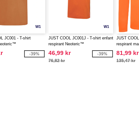
W1
W1
 JC001 - T-shirt
JUST COOL JC001J - T-shirt enfant
JUST COOL J
Neoteric™
respirant Neoteric™
respirant m
Neoteric™
r
46,99 kr
81,99 kr
-39%
-39%
76,82 kr
135,47 kr