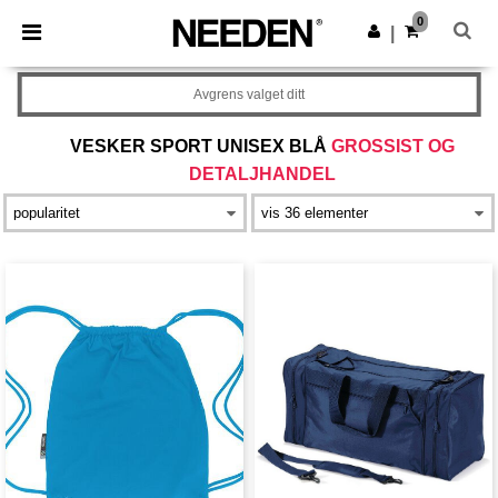
×
Needen-app
0
Last ned app
|
Bedre priser i appen!
Avgrens valget ditt
VESKER SPORT UNISEX BLÅ
GROSSIST OG
DETALJHANDEL