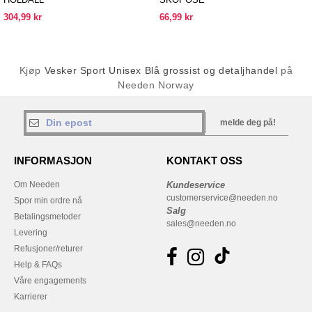
304,99 kr
66,99 kr
Kjøp
Vesker Sport Unisex Blå grossist og detaljhandel
på
Needen Norway
melde deg på!
INFORMASJON
KONTAKT OSS
Om Needen
Kundeservice
customerservice@needen.no
Spor min ordre nå
Salg
Betalingsmetoder
sales@needen.no
Levering
Refusjoner/returer
Help & FAQs
Våre engagements
Karrierer