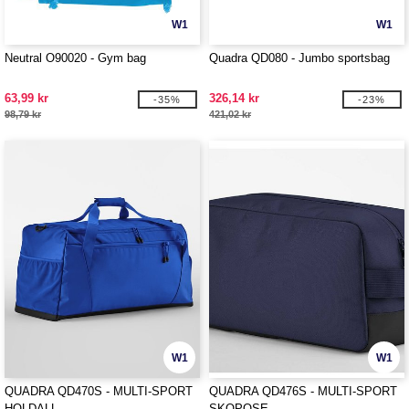
W1
W1
Neutral O90020 - Gym bag
Quadra QD080 - Jumbo sportsbag
63,99 kr
326,14 kr
-35%
-23%
98,79 kr
421,02 kr
W1
W1
QUADRA QD470S - MULTI-SPORT
QUADRA QD476S - MULTI-SPORT
HOLDALL
SKOPOSE