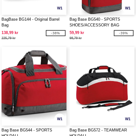
W1
W1
BagBase BG144 - Original Barrel
Bag Base BG540 - SPORTS
Bag
SHOES/ACCESSORY BAG
138,99 kr
59,99 kr
-38%
-39%
225,79 kr
98,79 kr
W1
W1
Bag Base BG544 - SPORTS
Bag Base BG572 - TEAMWEAR
HOLDALL
HOLDALL