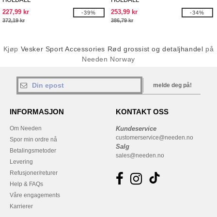
227,99 kr
253,99 kr
-39%
-34%
372,19 kr
386,79 kr
Kjøp
Vesker Sport Accessories Rød grossist og detaljhandel
på
Needen Norway
melde deg på!
INFORMASJON
KONTAKT OSS
Om Needen
Kundeservice
customerservice@needen.no
Spor min ordre nå
Salg
Betalingsmetoder
sales@needen.no
Levering
Refusjoner/returer
Help & FAQs
Våre engagements
Karrierer