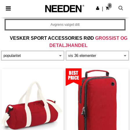
×
Needen-app
0
Last ned app
|
Bedre priser i appen!
Avgrens valget ditt
VESKER SPORT ACCESSORIES RØD
GROSSIST OG
DETALJHANDEL