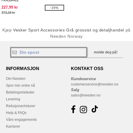
227,99 kr
-39%
372,19 kr
Kjøp
Vesker Sport Accessories Grå grossist og detaljhandel
på
Needen Norway
melde deg på!
INFORMASJON
KONTAKT OSS
Om Needen
Kundeservice
customerservice@needen.no
Spor min ordre nå
Salg
Betalingsmetoder
sales@needen.no
Levering
Refusjoner/returer
Help & FAQs
Våre engagements
Karrierer