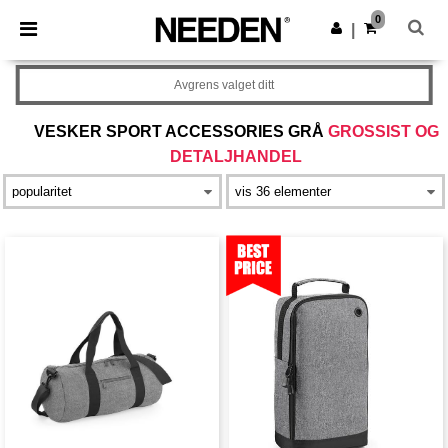
×
Needen-app
0
Last ned app
|
Bedre priser i appen!
Avgrens valget ditt
VESKER SPORT ACCESSORIES GRÅ
GROSSIST OG
DETALJHANDEL