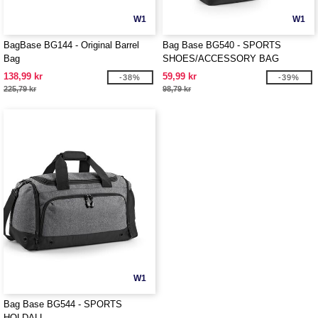
W1
W1
BagBase BG144 - Original Barrel
Bag Base BG540 - SPORTS
Bag
SHOES/ACCESSORY BAG
138,99 kr
59,99 kr
-38%
-39%
225,79 kr
98,79 kr
W1
Bag Base BG544 - SPORTS
HOLDALL