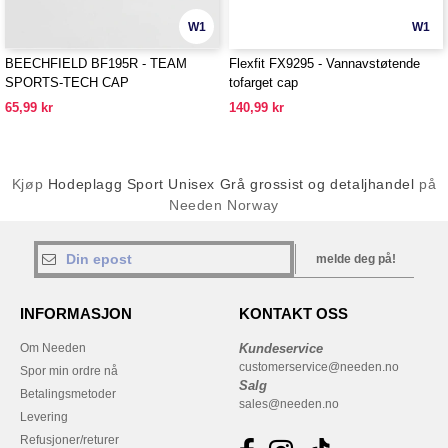
W1
W1
BEECHFIELD BF195R - TEAM
Flexfit FX9295 - Vannavstøtende
SPORTS-TECH CAP
tofarget cap
65,99 kr
140,99 kr
Kjøp
Hodeplagg Sport Unisex Grå grossist og detaljhandel
på
Needen Norway
melde deg på!
INFORMASJON
KONTAKT OSS
Om Needen
Kundeservice
customerservice@needen.no
Spor min ordre nå
Salg
Betalingsmetoder
sales@needen.no
Levering
Refusjoner/returer