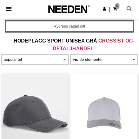
×
Needen-app
0
Last ned app
|
Bedre priser i appen!
Avgrens valget ditt
HODEPLAGG SPORT UNISEX GRÅ
GROSSIST OG
DETALJHANDEL