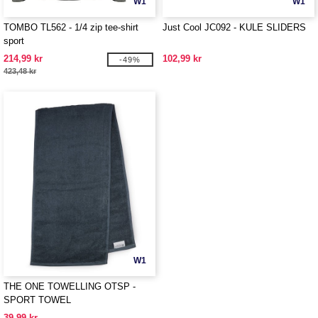
W1
W1
TOMBO TL562 - 1/4 zip tee-shirt
Just Cool JC092 - KULE SLIDERS
sport
214,99 kr
102,99 kr
-49%
423,48 kr
W1
THE ONE TOWELLING OTSP -
SPORT TOWEL
39,99 kr