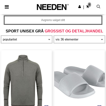
×
Needen-app
0
Last ned app
|
Bedre priser i appen!
Avgrens valget ditt
SPORT UNISEX GRÅ
GROSSIST OG DETALJHANDEL