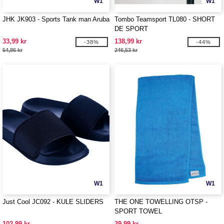
W1
W1
JHK JK903 - Sports Tank man Aruba
Tombo Teamsport TL080 - SHORT
DE SPORT
33,99 kr
138,99 kr
-38%
-44%
54,86 kr
246,53 kr
W1
W1
Just Cool JC092 - KULE SLIDERS
THE ONE TOWELLING OTSP -
SPORT TOWEL
102,99 kr
39,99 kr