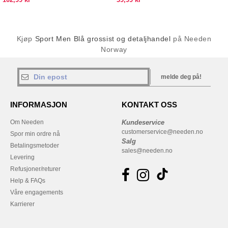
Kjøp
Sport Men Blå grossist og detaljhandel
på Needen
Norway
melde deg på!
INFORMASJON
KONTAKT OSS
Om Needen
Kundeservice
customerservice@needen.no
Spor min ordre nå
Salg
Betalingsmetoder
sales@needen.no
Levering
Refusjoner/returer
Help & FAQs
Våre engagements
Karrierer