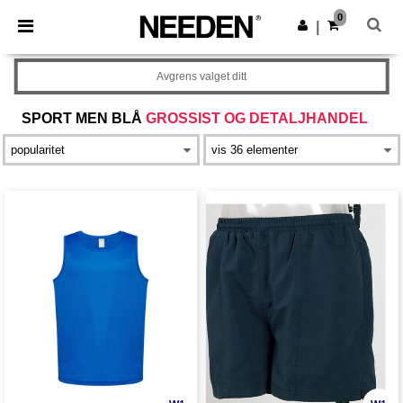
×
Needen-app
0
Last ned app
|
Bedre priser i appen!
Avgrens valget ditt
SPORT MEN BLÅ
GROSSIST OG DETALJHANDEL