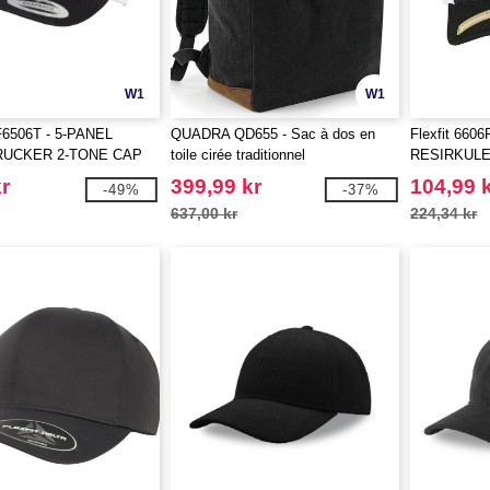
W1
W1
6506T - 5-PANEL
QUADRA QD655 - Sac à dos en
Flexfit 660
RUCKER 2-TONE CAP
toile cirée traditionnel
RESIRKUL
CAP 2-TON
r
399,99 kr
104,99 
-49%
-37%
637,00 kr
224,34 kr