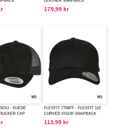
APBACK
LEATHER SNAPBACK
kr
179,99 kr
W1
W1
06SU - SUEDE
FLEXFIT 7706FF - FLEXFIT 110
TRUCKER CAP
CURVED VISOR SNAPBACK
kr
113,99 kr