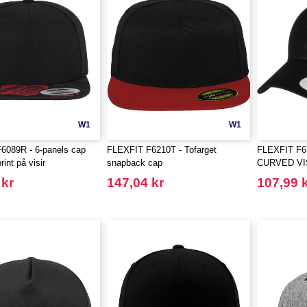
W1
W1
6089R - 6-panels cap
FLEXFIT F6210T - Tofarget
FLEXFIT F
int på visir
snapback cap
CURVED V
 kr
147,04 kr
107,99 