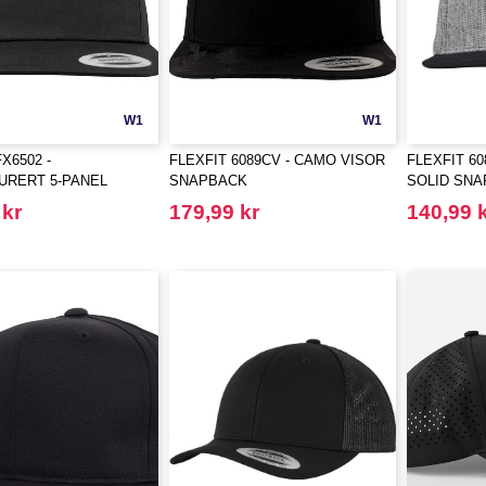
W1
W1
X6502 -
FLEXFIT 6089CV - CAMO VISOR
FLEXFIT 6
URERT 5-PANEL
SNAPBACK
SOLID SN
K
 kr
179,99 kr
140,99 