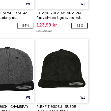
W1
W1
HEADWEAR AT242 -
ATLANTIS HEADWEAR AT247 -
Corduroy cap
Flat visirhette laget av resirkulert
polyester
123,99 kr
-54%
-51%
252,55 kr
W1
W1
089CH - CHAMBRAY-
FLEXFIT 6089SU - SUEDE