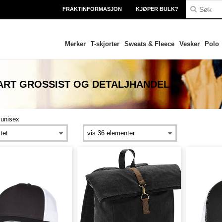
FRAKTINFORMASJON
KJØPER BULK?
Merker
T-skjorter
Sweats & Fleece
Vesker
Polo
VART
GROSSIST OG DETALJHANDEL
>
unisex