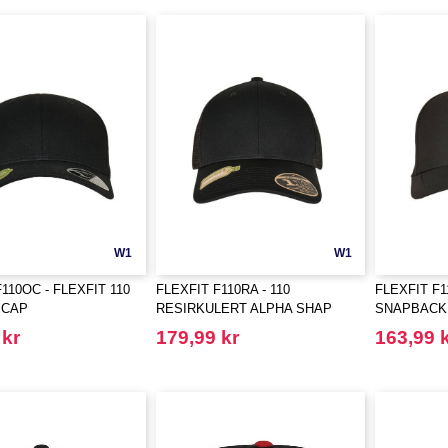
W1
W1
110OC - FLEXFIT 110
FLEXFIT F110RA - 110
FLEXFIT F1
 CAP
RESIRKULERT ALPHA SHAP
SNAPBACK
TRUCKER
 kr
179,99 kr
163,99 