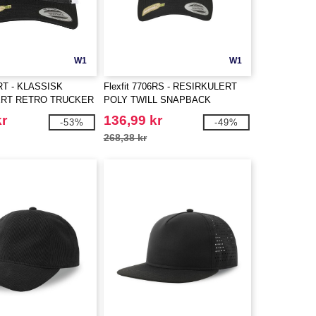
W1
W1
6RT - KLASSISK
Flexfit 7706RS - RESIRKULERT
ERT RETRO TRUCKER
POLY TWILL SNAPBACK
E
kr
136,99 kr
-53%
-49%
268,38 kr