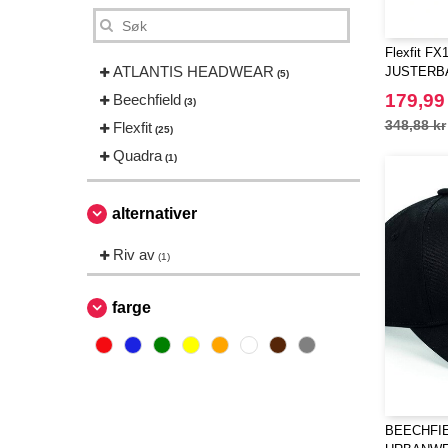
Flexfit FX
ATLANTIS HEADWEAR
JUSTERB
(5)
179,99
Beechfield
(3)
348,88 kr
Flexfit
(25)
Quadra
(1)
alternativer
Riv av
(1)
farge
BEECHFIE