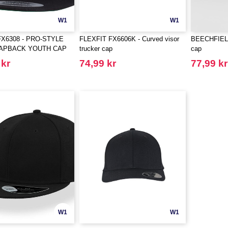
W1
W1
FX6308 - PRO-STYLE
FLEXFIT FX6606K - Curved visor
BEECHFIELD
NAPBACK YOUTH CAP
trucker cap
cap
 kr
74,99 kr
77,99 kr
W1
W1