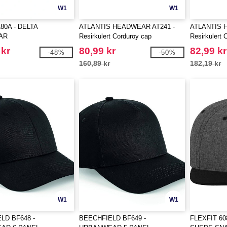
W1
W1
180A - DELTA
ATLANTIS HEADWEAR AT241 -
ATLANTIS 
AR
Resirkulert Corduroy cap
Resirkulert 
 kr
80,99 kr
82,99 kr
-48%
-50%
160,89 kr
182,19 kr
W1
W1
LD BF648 -
BEECHFIELD BF649 -
FLEXFIT 6