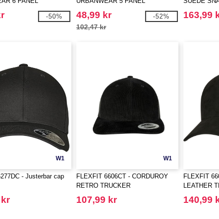
AR 6 PANEL
URBANWEAR 5 PANEL
SUEDE SN
K
SNAPBACK
r
48,99 kr
163,99 
-50%
-52%
102,47 kr
W1
W1
277DC - Justerbar cap
FLEXFIT 6606CT - CORDUROY
FLEXFIT 66
RETRO TRUCKER
LEATHER 
 kr
107,99 kr
140,99 