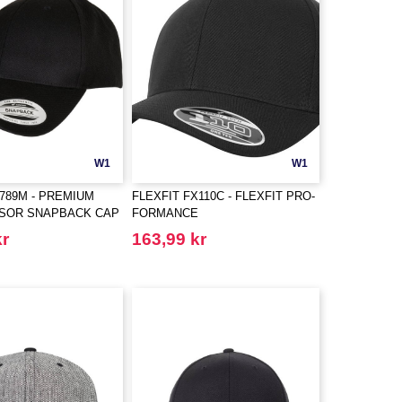
W1
W1
6789M - PREMIUM
FLEXFIT FX110C - FLEXFIT PRO-
ISOR SNAPBACK CAP
FORMANCE
kr
163,99 kr