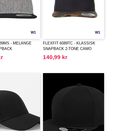
W1
W1
089MS - MELANGE
FLEXFIT 6089TC - KLASSISK
APBACK
SNAPBACK 2-TONE CAMO
kr
140,99 kr