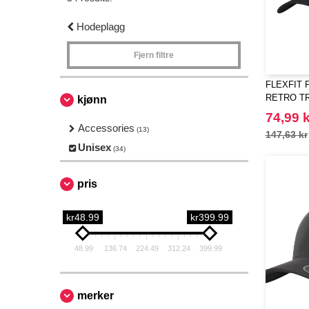
Hodeplagg
Fjern filtre
FLEXFIT F
RETRO T
kjønn
74,99 k
Accessories
(13)
147,63 kr
Unisex
(34)
pris
kr48.99
kr399.99
48.99
136.74
224.49
312.24
399.99
merker