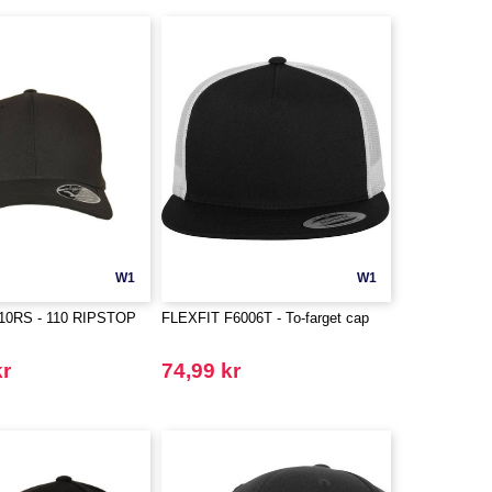
W1
W1
10RS - 110 RIPSTOP
FLEXFIT F6006T - To-farget cap
kr
74,99 kr