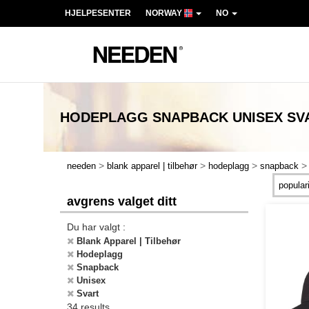
HJELPESENTER
NORWAY
NO
HODEPLAGG SNAPBACK UNISEX S
>
>
>
needen
blank apparel | tilbehør
hodeplagg
snapback
avgrens valget ditt
Du har valgt :
Blank Apparel | Tilbehør
Hodeplagg
Snapback
Unisex
Svart
34 results.