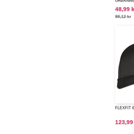
URBANWE
SNAPBAC
48,99 k
98,12 kr
FLEXFIT 6
123,99