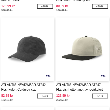
179,99 kr
80,99 kr
-48%
-50%
348,88 kr
160,89 kr
W1
W1
ATLANTIS HEADWEAR AT242 -
ATLANTIS HEADWEAR AT247 -
Resirkulert Corduroy cap
Flat visirhette laget av resirkulert
polyester
82,99 kr
123,99 kr
-54%
-51%
182,19 kr
252,55 kr