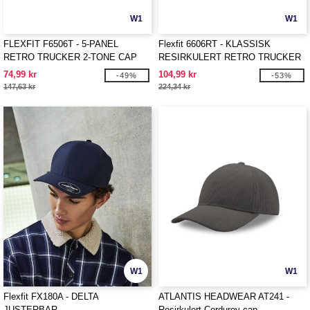
W1
W1
FLEXFIT F6506T - 5-PANEL
Flexfit 6606RT - KLASSISK
RETRO TRUCKER 2-TONE CAP
RESIRKULERT RETRO TRUCKER
CAP 2-TONE
74,99 kr
104,99 kr
-49%
-53%
147,63 kr
224,34 kr
W1
W1
Flexfit FX180A - DELTA
ATLANTIS HEADWEAR AT241 -
JUSTERBAR
Resirkulert Corduroy cap