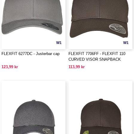
W1
W1
FLEXFIT 6277DC - Justerbar cap
FLEXFIT 7706FF - FLEXFIT 110
CURVED VISOR SNAPBACK
123,99 kr
113,99 kr