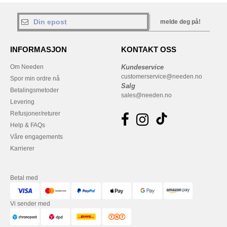
melde deg på!
INFORMASJON
KONTAKT OSS
Om Needen
Kundeservice
customerservice@needen.no
Spor min ordre nå
Salg
Betalingsmetoder
sales@needen.no
Levering
Refusjoner/returer
Help & FAQs
Våre engagements
Karrierer
Betal med
Vi sender med