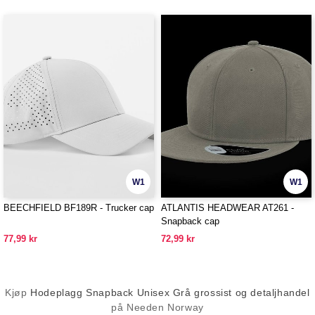
W1
W1
BEECHFIELD BF189R - Trucker cap
ATLANTIS HEADWEAR AT261 -
Snapback cap
77,99 kr
72,99 kr
Kjøp
Hodeplagg Snapback Unisex Grå grossist og detaljhandel
på Needen Norway