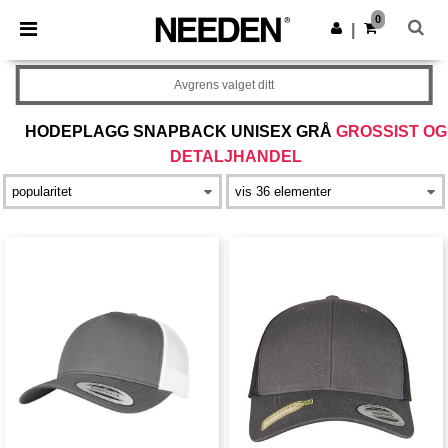
×
Needen-app
0
Last ned app
|
Bedre priser i appen!
Avgrens valget ditt
HODEPLAGG SNAPBACK UNISEX GRÅ
GROSSIST OG
DETALJHANDEL