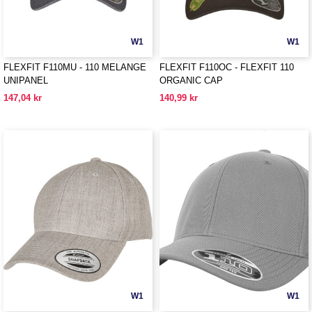
W1
W1
FLEXFIT F110MU - 110 MELANGE
FLEXFIT F110OC - FLEXFIT 110
UNIPANEL
ORGANIC CAP
147,04 kr
140,99 kr
W1
W1