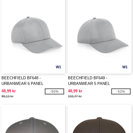
W1
W1
BEECHFIELD BF648 -
BEECHFIELD BF649 -
URBANWEAR 6 PANEL
URBANWEAR 5 PANEL
SNAPBACK
SNAPBACK
48,99 kr
48,99 kr
-50%
-52%
98,12 kr
102,47 kr