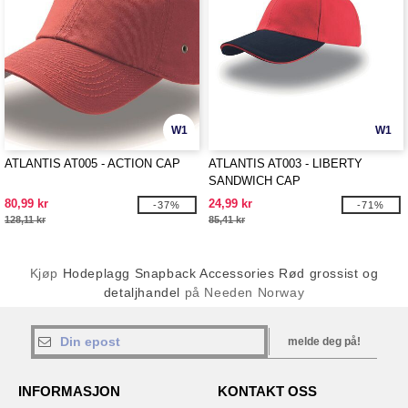
W1
W1
ATLANTIS AT005 - ACTION CAP
ATLANTIS AT003 - LIBERTY
SANDWICH CAP
80,99 kr
24,99 kr
-37%
-71%
128,11 kr
85,41 kr
Kjøp
Hodeplagg Snapback Accessories Rød grossist og
detaljhandel
på Needen Norway
melde deg på!
INFORMASJON
KONTAKT OSS