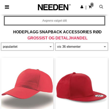
×
Needen-app
0
Last ned app
|
Bedre priser i appen!
Avgrens valget ditt
HODEPLAGG SNAPBACK ACCESSORIES RØD
GROSSIST OG DETALJHANDEL