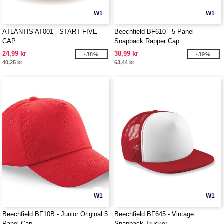
W1
W1
ATLANTIS AT001 - START FIVE
Beechfield BF610 - 5 Panel
CAP
Snapback Rapper Cap
24,99 kr
38,99 kr
-38%
-39%
40,25 kr
63,44 kr
W1
W1
Beechfield BF10B - Junior Original 5
Beechfield BF645 - Vintage
Panel Cap
Snapback Trucker