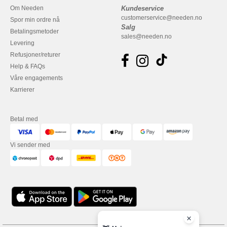
Om Needen
Kundeservice
customerservice@needen.no
Spor min ordre nå
Salg
Betalingsmetoder
sales@needen.no
Levering
Refusjoner/returer
Help & FAQs
Våre engagements
Karrierer
Betal med
Vi sender med