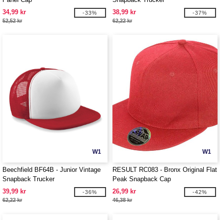
34,99 kr
38,99 kr
-33%
-37%
52,52 kr
62,22 kr
W1
W1
Beechfield BF64B - Junior Vintage
RESULT RC083 - Bronx Original Flat
Snapback Trucker
Peak Snapback Cap
39,99 kr
26,99 kr
-36%
-42%
62,22 kr
46,38 kr