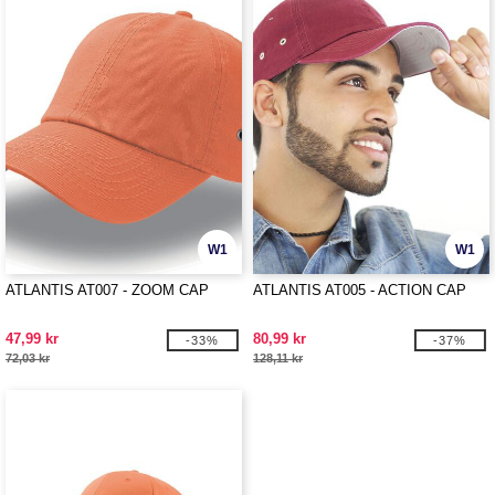
W1
W1
ATLANTIS AT007 - ZOOM CAP
ATLANTIS AT005 - ACTION CAP
47,99 kr
80,99 kr
-33%
-37%
72,03 kr
128,11 kr