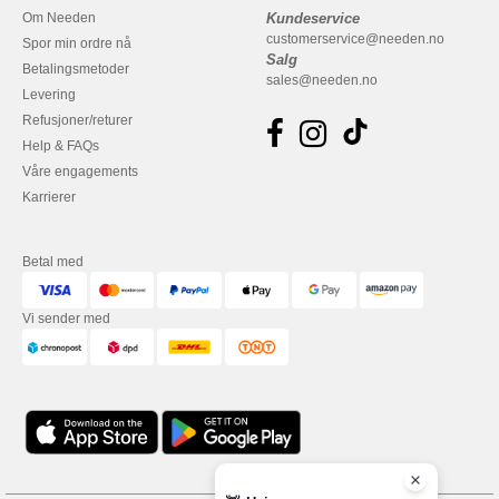
Om Needen
Kundeservice
customerservice@needen.no
Spor min ordre nå
Salg
Betalingsmetoder
sales@needen.no
Levering
Refusjoner/returer
Help & FAQs
Våre engagements
Karrierer
Betal med
Vi sender med