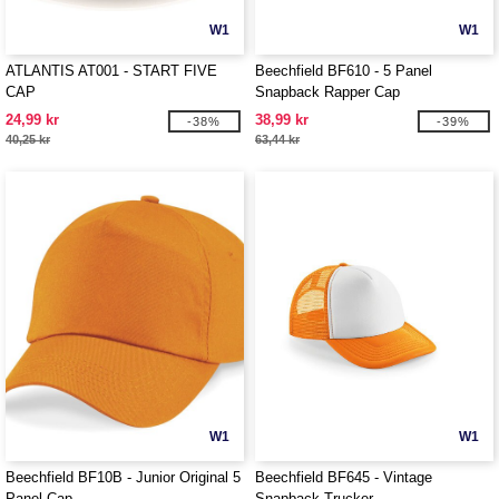
W1
W1
ATLANTIS AT001 - START FIVE
Beechfield BF610 - 5 Panel
CAP
Snapback Rapper Cap
24,99 kr
38,99 kr
-38%
-39%
40,25 kr
63,44 kr
W1
W1
Beechfield BF10B - Junior Original 5
Beechfield BF645 - Vintage
Panel Cap
Snapback Trucker