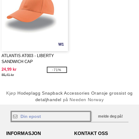
W1
ATLANTIS AT003 - LIBERTY
SANDWICH CAP
24,99 kr
-71%
85,41 kr
Kjøp
Hodeplagg Snapback Accessories Oransje grossist og
detaljhandel
på Needen Norway
melde deg på!
INFORMASJON
KONTAKT OSS