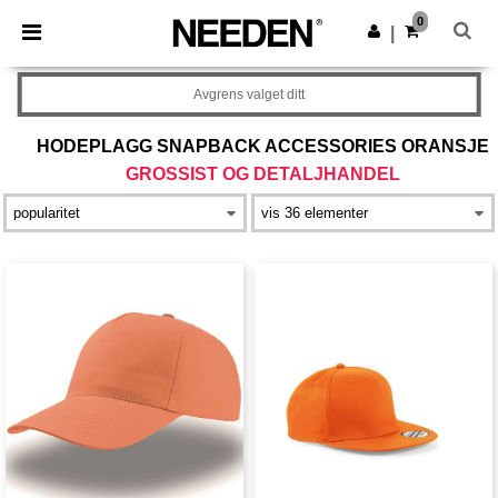
×
Needen-app
0
Last ned app
|
Bedre priser i appen!
Avgrens valget ditt
HODEPLAGG SNAPBACK ACCESSORIES ORANSJE
GROSSIST OG DETALJHANDEL