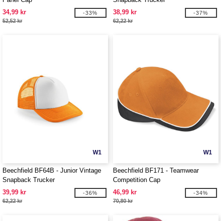
34,99 kr
38,99 kr
-33%
-37%
52,52 kr
62,22 kr
W1
W1
Beechfield BF64B - Junior Vintage
Beechfield BF171 - Teamwear
Snapback Trucker
Competition Cap
39,99 kr
46,99 kr
-36%
-34%
62,22 kr
70,80 kr