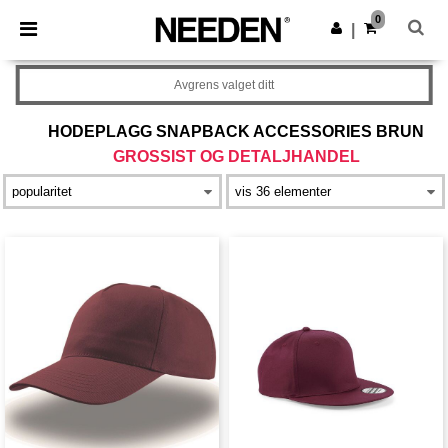
×
Needen-app
0
Last ned app
|
Bedre priser i appen!
Avgrens valget ditt
HODEPLAGG SNAPBACK ACCESSORIES BRUN
GROSSIST OG DETALJHANDEL