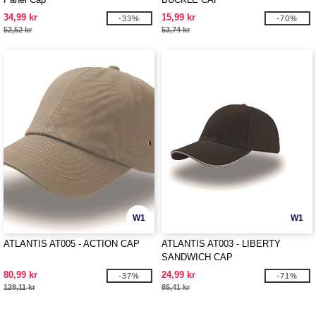
34,99 kr
15,99 kr
-33%
-70%
52,52 kr
53,74 kr
W1
W1
ATLANTIS AT005 - ACTION CAP
ATLANTIS AT003 - LIBERTY
SANDWICH CAP
80,99 kr
24,99 kr
-37%
-71%
128,11 kr
85,41 kr