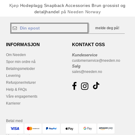
Kjøp
Hodeplagg Snapback Accessories Brun grossist og
detaljhandel
på Needen Norway
melde deg på!
INFORMASJON
KONTAKT OSS
Om Needen
Kundeservice
customerservice@needen.no
Spor min ordre nå
Salg
Betalingsmetoder
sales@needen.no
Levering
Refusjoner/returer
Help & FAQs
Våre engagements
Karrierer
Betal med