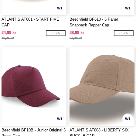
W1
W1
ATLANTIS AT001 - START FIVE
Beechfield BF610 - 5 Panel
CAP
Snapback Rapper Cap
24,99 kr
38,99 kr
-38%
-39%
40,25 kr
63,44 kr
W1
W1
Beechfield BF10B - Junior Original 5
ATLANTIS AT008 - LIBERTY SIX
Panel Cap
BUCKLE CAP