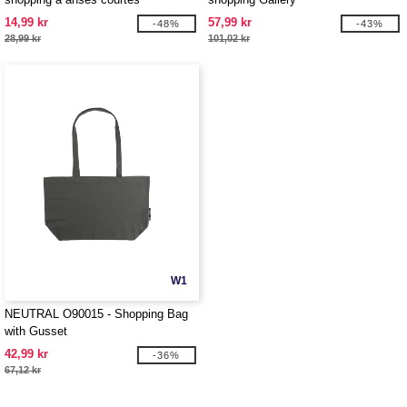
14,99 kr
57,99 kr
-48%
-43%
28,99 kr
101,02 kr
W1
NEUTRAL O90015 - Shopping Bag
with Gusset
42,99 kr
-36%
67,12 kr