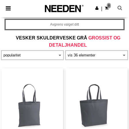
×
Needen-app
0
Last ned app
|
Bedre priser i appen!
Avgrens valget ditt
VESKER SKULDERVESKE GRÅ
GROSSIST OG
DETALJHANDEL