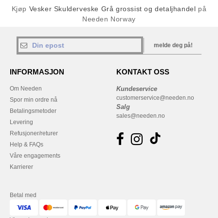
Kjøp
Vesker Skulderveske Grå grossist og detaljhandel
på
Needen Norway
melde deg på!
INFORMASJON
KONTAKT OSS
Om Needen
Kundeservice
customerservice@needen.no
Spor min ordre nå
Salg
Betalingsmetoder
sales@needen.no
Levering
Refusjoner/returer
Help & FAQs
Våre engagements
Karrierer
Betal med