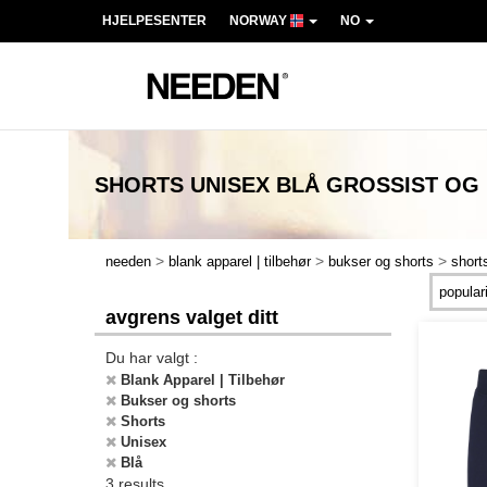
HJELPESENTER
NORWAY
NO
SHORTS UNISEX BLÅ
GROSSIST OG
>
>
>
needen
blank apparel | tilbehør
bukser og shorts
short
avgrens valget ditt
Du har valgt :
Blank Apparel | Tilbehør
Bukser og shorts
Shorts
Unisex
Blå
3 results.