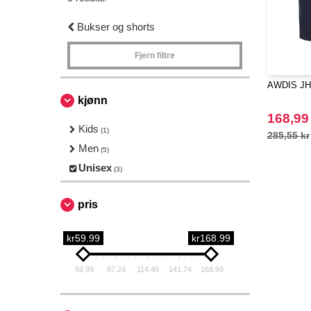
Bukser og shorts
Fjern filtre
AWDIS JH0
kjønn
168,99
Kids
(1)
285,55 kr
Men
(5)
Unisex
(3)
pris
kr59.99
kr168.99
59.99
87.24
114.49
141.74
168.99