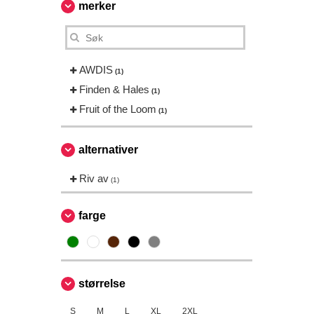
merker
AWDIS
(1)
Finden & Hales
(1)
Fruit of the Loom
(1)
alternativer
Riv av
(1)
farge
størrelse
S
M
L
XL
2XL