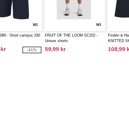
W1
W1
80 - Short campus 330
FRUIT OF THE LOOM SC202 -
Finden & Ha
Unisex shorts
KNITTED S
POCKETS
 kr
59,99 kr
108,99 
-41%