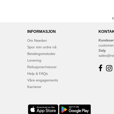
INFORMASJON
KONTAK
Om Needen
Kundeser
customer
Spor min ordre nå
Salg
Betalingsmetoder
sales@n
Levering
Refusjoner/returer
Help & FAQs
Våre engagements
Karrierer