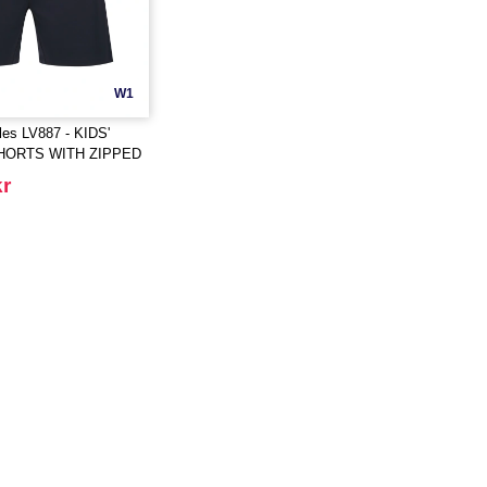
W1
les LV887 - KIDS'
HORTS WITH ZIPPED
kr