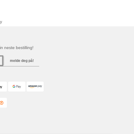
y
n neste bestilling!
melde deg på!