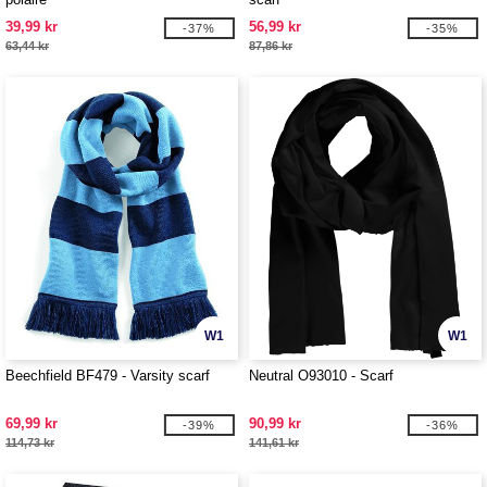
39,99 kr
56,99 kr
-37%
-35%
63,44 kr
87,86 kr
W1
W1
Beechfield BF479 - Varsity scarf
Neutral O93010 - Scarf
69,99 kr
90,99 kr
-39%
-36%
114,73 kr
141,61 kr