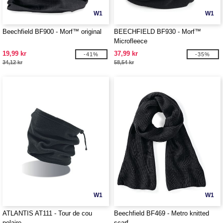
W1
W1
Beechfield BF900 - Morf™ original
BEECHFIELD BF930 - Morf™
Microfleece
19,99 kr
37,99 kr
-41%
-35%
34,12 kr
58,54 kr
W1
W1
ATLANTIS AT111 - Tour de cou
Beechfield BF469 - Metro knitted
polaire
scarf