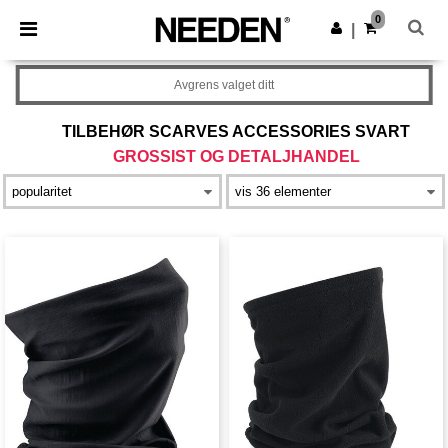
×
Needen-app
0
Last ned app
|
Bedre priser i appen!
Avgrens valget ditt
TILBEHØR SCARVES ACCESSORIES SVART
GROSSIST OG DETALJHANDEL