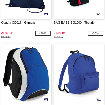
W1
W1
Quadra QD017 - Gymsac
BAG BASE BG1000 - Tire-zip
21,97 kr
21,99 kr
-30%
-36%
31,33 kr
34,12 kr
W1
W1