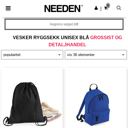
×
Needen-app
0
Last ned app
|
Bedre priser i appen!
Avgrens valget ditt
VESKER RYGGSEKK UNISEX BLÅ
GROSSIST OG
DETALJHANDEL