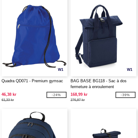
W1
W1
Quadra QD071 - Premium gymsac
BAG BASE BG118 - Sac à dos
fermeture à enroulement
46,38 kr
168,99 kr
-24%
-39%
61,33 kr
276,97 kr