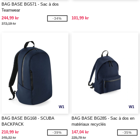
BAG BASE BG571 - Sac à dos
Teamwear
244,99 kr
101,99 kr
-34%
372,19 kr
W1
W1
BAG BASE BG168 - SCUBA
BAG BASE BG285 - Sac à dos en
BACKPACK
matériaux recyclés
210,99 kr
147,04 kr
-39%
-35%
345,32 kr
225,79 kr