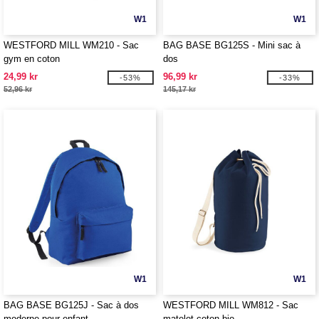
W1
W1
WESTFORD MILL WM210 - Sac
BAG BASE BG125S - Mini sac à
gym en coton
dos
24,99 kr
96,99 kr
-53%
-33%
52,96 kr
145,17 kr
W1
W1
BAG BASE BG125J - Sac à dos
WESTFORD MILL WM812 - Sac
moderne pour enfant
matelot coton bio