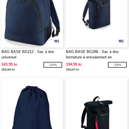
W1
W1
BAG BASE BG212 - Sac à dos
BAG BASE BG286 - Sac à dos
universel
fermeture à enroulement en
matériaux recyclés
165,99 kr
194,99 kr
-34%
-39%
252,55 kr
319,67 kr