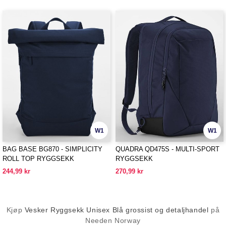
W1
W1
BAG BASE BG870 - SIMPLICITY
QUADRA QD475S - MULTI-SPORT
ROLL TOP RYGGSEKK
RYGGSEKK
244,99 kr
270,99 kr
Kjøp
Vesker Ryggsekk Unisex Blå grossist og detaljhandel
på
Needen Norway