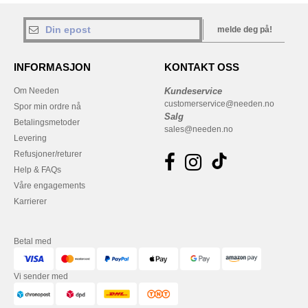
melde deg på!
INFORMASJON
KONTAKT OSS
Om Needen
Kundeservice
customerservice@needen.no
Spor min ordre nå
Salg
Betalingsmetoder
sales@needen.no
Levering
Refusjoner/returer
Help & FAQs
Våre engagements
Karrierer
Betal med
Vi sender med