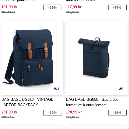
101,99 kr
117,99 kr
-39%
-44%
167,14 kr
212,30 kr
W1
W1
BAG BASE BG613 - VINTAGE
BAG BASE BG855 - Sac à dos
LAPTOP BACKPACK
fermeture à enroulement
231,99 kr
178,99 kr
-39%
-39%
380,77 kr
292,91 kr